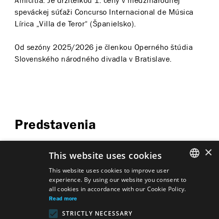
Amicitia. Je držiteľkou 1. ceny v medzinárodnej
speváckej súťaži Concurso Internacional de Música
Lírica „Villa de Teror“ (Španielsko).
Od sezóny 2025/2026 je členkou Operného štúdia
Slovenského národného divadla v Bratislave.
Predstavenia
×
This website uses cookies
This website uses cookies to improve user
experience. By using our website you consent to
SLOVAK
Performers
all cookies in accordance with our Cookie Policy.
The Christmas Concert of the SND
GERMAN
Read more
Opera Studio
Performers
STRICTLY NECESSARY
Veľkonočný koncert Operného
ENGLISH