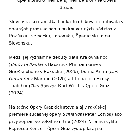
Opera Studio members/members of the Opera
Studio
Slovenská sopranistka Lenka Jombíková debutovala v
operných produkciách a na koncertných pódiách v
Rakúsku, Nemecku, Japonsku, Španielsku a na
Slovensku.
Medzi jej významné debuty patrí Kráľovná noci
(
Čarovná flauta
) s Hausruck Philharmonie v
Grießkirchene v Rakúsku (2025), Donna Anna (
Don
Giovanni
) v Martine (2025) a titulná rola Becky
Thatcher (
Tom Sawyer
, Kurt Weill) v Opere Graz
(2024).
Na scéne Opery Graz debutovala aj v rakúskej
premiére súčasnej opery
Schlaflos
(Peter Eötvös) ako
prvý soprán vo vokálnom triu (2024). V rámci cyklu
Espresso Konzert Opery Graz vystúpila aj so