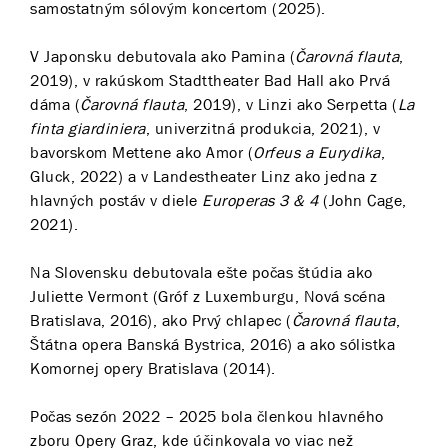
samostatným sólovým koncertom (2025).
V Japonsku debutovala ako Pamina (
Čarovná flauta
,
2019), v rakúskom Stadttheater Bad Hall ako Prvá
dáma (
Čarovná flauta
, 2019), v Linzi ako Serpetta (
La
finta giardiniera
, univerzitná produkcia, 2021), v
bavorskom Mettene ako Amor (
Orfeus a Eurydika
,
Gluck, 2022) a v Landestheater Linz ako jedna z
hlavných postáv v diele
Europeras 3 & 4
(John Cage,
2021).
Na Slovensku debutovala ešte počas štúdia ako
Juliette Vermont (Gróf z Luxemburgu, Nová scéna
Bratislava, 2016), ako Prvý chlapec (
Čarovná flauta
,
Štátna opera Banská Bystrica, 2016) a ako sólistka
Komornej opery Bratislava (2014).
Počas sezón 2022 – 2025 bola členkou hlavného
zboru Opery Graz, kde účinkovala vo viac než