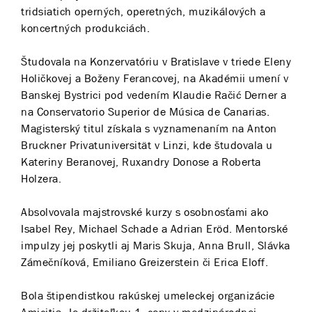
tridsiatich operných, operetných, muzikálových a
koncertných produkciách.
Študovala na Konzervatóriu v Bratislave v triede Eleny
Holičkovej a Boženy Ferancovej, na Akadémii umení v
Banskej Bystrici pod vedením Klaudie Račić Derner a
na Conservatorio Superior de Música de Canarias.
Magisterský titul získala s vyznamenaním na Anton
Bruckner Privatuniversität v Linzi, kde študovala u
Kateriny Beranovej, Ruxandry Donose a Roberta
Holzera.
Absolvovala majstrovské kurzy s osobnosťami ako
Isabel Rey, Michael Schade a Adrian Eröd. Mentorské
impulzy jej poskytli aj Maris Skuja, Anna Brull, Slávka
Zámečníková, Emiliano Greizerstein či Erica Eloff.
Bola štipendistkou rakúskej umeleckej organizácie