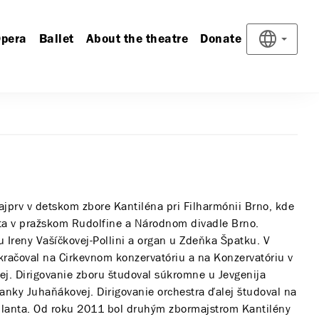
pera
Ballet
About the theatre
Donate
jprv v detskom zbore Kantiléna pri Filharmónii Brno, kde
sta v pražskom Rudolfine a Národnom divadle Brno.
 Ireny Vašíčkovej-Pollini a organ u Zdeňka Špatku. V
račoval na Cirkevnom konzervatóriu a na Konzervatóriu v
vej. Dirigovanie zboru študoval súkromne u Jevgenija
anky Juhaňákovej. Dirigovanie orchestra ďalej študoval na
ellanta. Od roku 2011 bol druhým zbormajstrom Kantilény