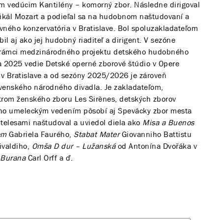
ým vedúcim Kantilény – komorný zbor. Následne dirigoval
zikál Mozart a podieľal sa na hudobnom naštudovaní a
evného konzervatória v Bratislave. Bol spoluzakladateľom
il aj ako jej hudobný riaditeľ a dirigent. V sezóne
 rámci medzinárodného projektu detského hudobného
 2025 vedie Detské operné zborové štúdio v Opere
v Bratislave a od sezóny 2025/2026 je zároveň
venského národného divadla. Je zakladateľom,
rom ženského zboru Les Sirènes, detských zborov
jeho umeleckým vedením pôsobí aj Spevácky zbor mesta
i telesami naštudoval a uviedol diela ako
Misa a Buenos
em
Gabriela Faurého,
Stabat Mater
Giovanniho Battistu
ivaldiho,
Omša D dur – Lužanská
od Antonína Dvořáka v
 Burana
Carl Orff a ď.