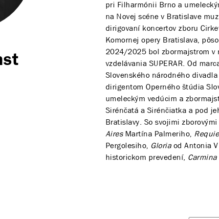
pri Filharmónii Brno a umeleck
na Novej scéne v Bratislave mu
dirigovaní koncertov zboru Cirk
Komornej opery Bratislava, pôsob
2024/2025 bol zbormajstrom v
nst
vzdelávania SUPERAR. Od marca
Slovenského národného divadla 
dirigentom Operného štúdia Slo
umeleckým vedúcim a zbormajst
Sirénčatá a Sirénčiatka a pod 
Bratislavy. So svojimi zborovým
Aires
Martína Palmeriho,
Requi
Pergolesiho,
Gloria
od Antonia V
historickom prevedení,
Carmina