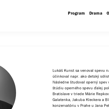
Program
Drama
O
Lukáš Kunst sa venoval spevu na
účinkoval napr. ako detský sóli
Následne študoval operný spev u
štúdiu operného spevu ďalej pok
Bratislave v triede Márie Repko
Galatenka, Jakuba Kleckera a Bl
konzervatóriu v Prahe u Jana P