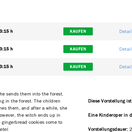
Detai
3:15 h
KAUFEN
Detai
3:15 h
KAUFEN
Detai
3:15 h
KAUFEN
she sends them into the forest.
ing in the forest. The children
Diese Vorstellung is
hes them, and after a while, she
however, the witch ends up in
Eine Kinderoper in d
o gingerbread cookies come to
etel
.
Vorstellungsdauer:
2