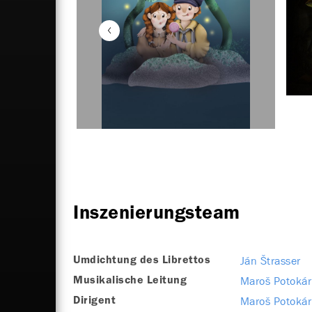
Inszenierungsteam
Ján Štrasser
Umdichtung des Librettos
Maroš Potokár
Musikalische Leitung
Maroš Potokár
Dirigent