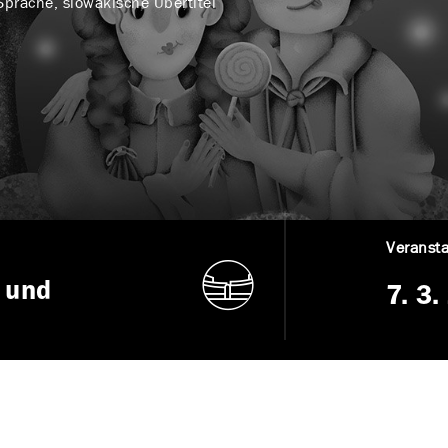
Sprache, slowakische Übertitel
Veransta
 und
7. 3