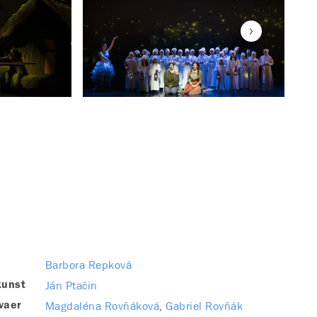
Barbora Repková
Ján Ptačin
kunst
Magdaléna Rovňáková
Gabriel Rovňák
vaer