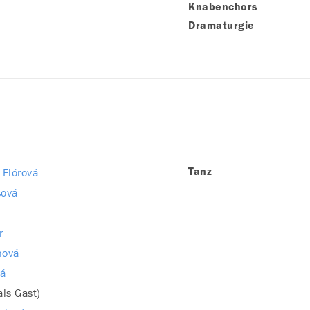
Knabenchors
Dramaturgie
 Flórová
Tanz
sová
r
nová
vá
als Gast)