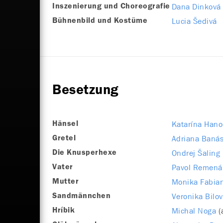
Dana Dinková
Inszenierung und Choreografie
Lucia Šedivá
Bühnenbild und Kostüme
Besetzung
Katarína Hano
Hänsel
Adriana Baná
Gretel
Ondrej Šaling
Die Knusperhexe
Pavol Remená
Vater
Monika Fabia
Mutter
Veronika Bilo
Sandmännchen
Michal Noga
(
Hríbik