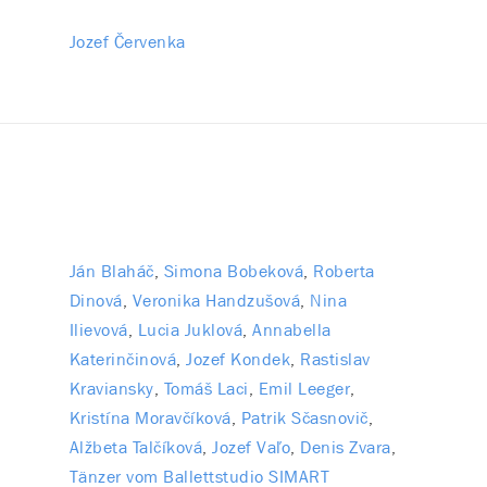
Jozef Červenka
Ján Blaháč
Simona Bobeková
Roberta
Dinová
Veronika Handzušová
Nina
Ilievová
Lucia Juklová
Annabella
Katerinčinová
Jozef Kondek
Rastislav
Kraviansky
Tomáš Laci
Emil Leeger
Kristína Moravčíková
Patrik Sčasnovič
Alžbeta Talčíková
Jozef Vaľo
Denis Zvara
Tänzer vom Ballettstudio SIMART