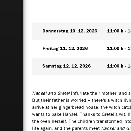
Donnerstag
10. 12. 2026
11:00 h
1
Freitag
11. 12. 2026
11:00 h
1
Samstag
12. 12. 2026
11:00 h
1
Hansel and Gretel
infuriate their mother, and 
But their father is worried – there's a witch liv
arrive at her gingerbread house, the witch catc
wants to bake Hansel. Thanks to Gretel's wit, 
the oven herself. The children transformed int
life again, and the parents meet
Hansel and Gr