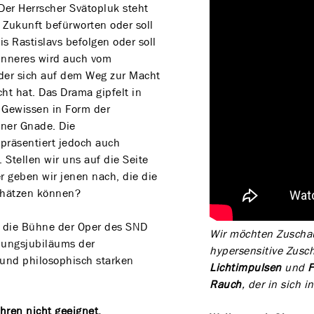
Der Herrscher Svätopluk steht
e Zukunft befürworten oder soll
 Rastislavs befolgen oder soll
 Inneres wird auch vom
 der sich auf dem Weg zur Macht
t hat. Das Drama gipfelt in
 Gewissen in Form der
iner Gnade. Die
präsentiert jedoch auch
Stellen wir uns auf die Seite
r geben wir jenen nach, die die
chätzen können?
f die Bühne der Oper des SND
Wir möchten Zuschau
dungsjubiläums der
hypersensitive Zusc
 und philosophisch starken
Lichtimpulsen
und
F
Rauch
, der in sich
ahren nicht geeignet.