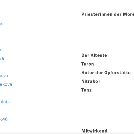
Priesterinnen der Mor
ič
r
Der Älteste
vá
Turon
Hüter der Opferstätte
nová
Nitrabor
teková
Tanz
elník
sová
Mitwirkend