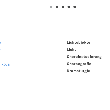
s
Lichtobjekte
ý
Licht
Choreinstudierung
líková
Choreografie
Dramaturgie