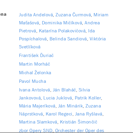
Judita Andelová
Zuzana Čurmová
Miriam
ena
Maťašová
Dominika Mičíková
Andrea
Pietrová
Katarína Polakovičová
Ida
Pospíchalová
Belinda Sandiová
Viktória
Svetlíková
František Ďuriač
Martin Morháč
Michal Želonka
Pavol Mucha
Ivana Antolová
Ján Blaháč
Silvia
Jankovová
Lucia Juklová
Patrik Koller
Mária Majeríková
Ján Minárik
Zuzana
Náprstková
Karol Regeci
Jana Ryšlavá
Martina Slamková
Kristián Šimončič
zbor Opery SND
Orchester der Oper des