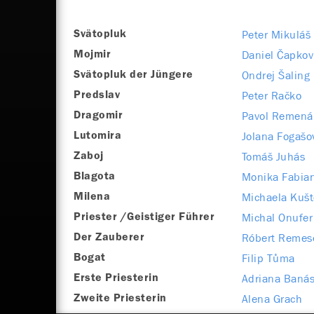
Peter Mikuláš
Svätopluk
Daniel Čapkov
Mojmir
Ondrej Šaling
Svätopluk der Jüngere
Peter Račko
Predslav
Pavol Remená
Dragomir
Jolana Fogašo
Lutomira
Tomáš Juhás
Zaboj
Monika Fabia
Blagota
Michaela Kuš
Milena
Michal Onufer
Priester /Geistiger Führer
Róbert Remes
Der Zauberer
Filip Tůma
Bogat
Adriana Baná
Erste Priesterin
Alena Grach
Zweite Priesterin