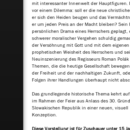
mit interessanter Innenwelt der Hauptfiguren. 
vor einem Dilemma: soll er die neue christlich
er sich den Heiden beugen und das Vermächtnis
er um jeden Preis an der Macht bleiben? Sein
persönlichen Drama eines Herrschers geplagt,
schwerer moralischer Vergehen schuldig gemach
der Versöhnung mit Gott und mit dem eigenen
prophetischen Weisheit des Herrschers und se
Neuinszenierung des Regisseurs Roman Polák 
Themen, die die heutige Gesellschaft bewegen. 
der Freiheit und der nachhaltigen Zukunft, ode
Folgen ihrer Handlungen überhaupt nicht abs
Das grundlegende historische Thema kehrt au
im Rahmen der Feier aus Anlass des 30. Grün
Slowakischen Republik in einer neuen, visuell
Konzeption.
Diese Vorstellung ist für Zuschauer unter 15 J