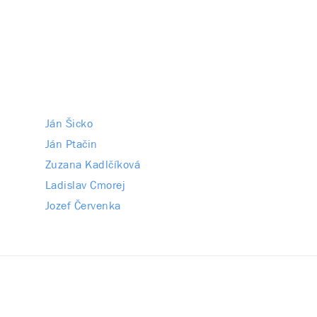
Ján Šicko
Ján Ptačin
Zuzana Kadlčíková
Ladislav Cmorej
Jozef Červenka