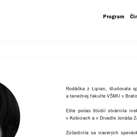
Program
Či
Rodáčka z Lipian, študovala s
a tanečnej fakulte VŠMU v Bratis
Ešte počas štúdií stvárnila n
v Košiciach a v Divadle Jonáša 
Zúčastnila sa viacerých spevá