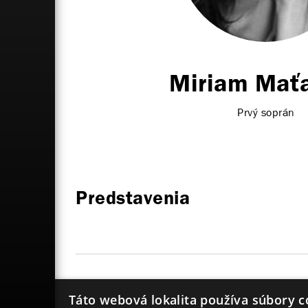
Miriam Mať
Prvý soprán
Predstavenia
Annina
Giuseppe Verdi
La 
Táto webová lokalita používa súbory c