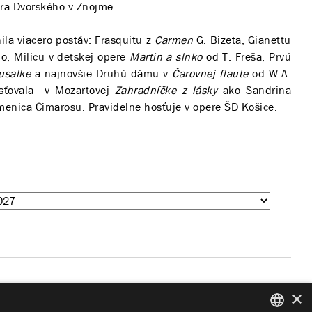
tra Dvorského v Znojme.
la viacero postáv: Frasquitu z
Carmen
G. Bizeta, Gianettu
o, Milicu v detskej opere
Martin a slnko
od T. Freša, Prvú
usalke
a najnovšie Druhú dámu v
Čarovnej flaute
od W.A.
osťovala v Mozartovej
Zahradníčke z lásky
ako Sandrina
menica Cimarosu. Pravidelne hosťuje v opere ŠD Košice.
Giuseppe Verdi
×
Rigoletto