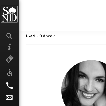
O divadle
Úvod