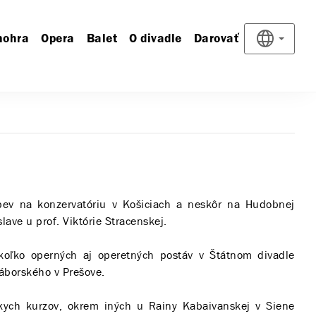
nohra
Opera
Balet
O divadle
Darovať
pev na konzervatóriu v Košiciach a neskôr na Hudobnej
lave u prof. Viktórie Stracenskej.
iekoľko operných aj operetných postáv v Štátnom divadle
Záborského v Prešove.
ckych kurzov, okrem iných u Rainy Kabaivanskej v Siene