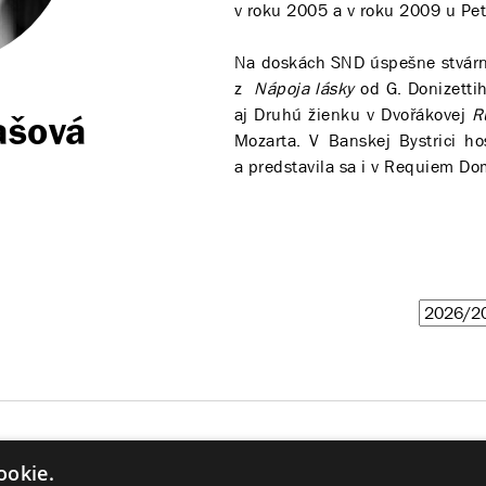
v roku 2005 a v roku 2009 u Pe
Na doskách SND úspešne stvárni
z
Nápoja lásky
od G. Donizettih
aj Druhú žienku v Dvořákovej
R
ašová
Mozarta. V Banskej Bystrici h
a predstavila sa i v Requiem Do
Grófka Ceprano
traviata
ookie.