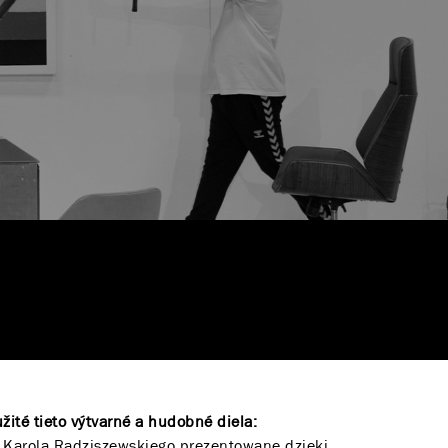
žité tieto výtvarné a hudobné diela:
t
Karola Radziszewskiego prezentowane dzięki