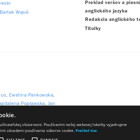
ewski
Preklad veršov a piesn
Bartek Wąsik
anglického jazyka
Redakcia anglického t
Titulky
a
rus
Ewelina Pankowska
gdalena Popławska
Jan
ookie.
žívateľskej skúsenosti. Používaním našej webovej lokality vyjadrujete
šimi zásadami používania súborov cookie.
Prečítať viac