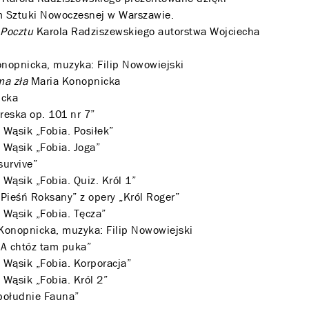
 Sztuki Nowoczesnej w Warszawie.
Pocztu
Karola Radziszewskiego autorstwa Wojciecha
nopnicka, muzyka: Filip Nowowiejski
ma zła
Maria Konopnicka
icka
eska op. 101 nr 7”
 Wąsik „Fobia. Posiłek”
 Wąsik „Fobia. Joga”
survive”
 Wąsik „Fobia. Quiz. Król 1”
Pieśń Roksany” z opery „Król Roger”
 Wąsik „Fobia. Tęcza”
 Konopnicka, muzyka: Filip Nowowiejski
A chtóz tam puka”
 Wąsik „Fobia. Korporacja”
 Wąsik „Fobia. Król 2”
południe Fauna”