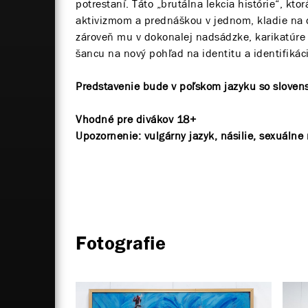
potrestaní. Táto „brutálna lekcia histórie“, kto
aktivizmom a prednáškou v jednom, kladie na 
zároveň mu v dokonalej nadsádzke, karikatúre a
šancu na nový pohľad na identitu a identifikác
Predstavenie bude v poľskom jazyku so slovens
Vhodné pre divákov 18+
Upozornenie: vulgárny jazyk, násilie, sexuálne n
Fotografie