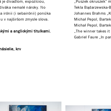
rá je divadlom, expozíciou,
„Puszek okruszek” m
diváka nemalé nároky. No
Tekla Bądarzewska-
 irónii (i sebairónii) ponúka
Johannes Brahms „Kw
iu v najširšom zmysle slova.
Michał Pepol, Bartek
Michał Pepol, Bartek
kými a anglickými titulkami.
„The winner takes it
Gabriel Faure „In p
ásielie, krv