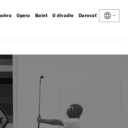
nohra
Opera
Balet
O divadle
Darovať