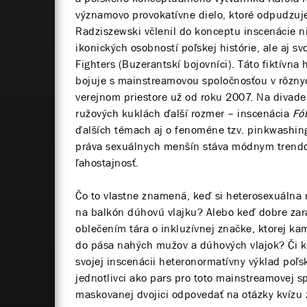
významovo provokatívne dielo, ktoré odpudzuje
Radziszewski včlenil do konceptu inscenácie ni
ikonických osobností poľskej histórie, ale aj s
Fighters (Buzerantskí bojovníci). Táto fiktívn
bojuje s mainstreamovou spoločnosťou v rôzny
verejnom priestore už od roku 2007. Na divade
ružových kuklách ďalší rozmer – inscenácia
Fó
ďalších témach aj o fenoméne tzv. pinkwashing
práva sexuálnych menšín stáva módnym trendom
ľahostajnosť.
Čo to vlastne znamená, keď si heterosexuálna r
na balkón dúhovú vlajku? Alebo keď dobre zar
oblečením tára o inkluzívnej značke, ktorej k
do pása nahých mužov a dúhových vlajok? Či ke
svojej inscenácii heteronormatívny výklad poľsk
jednotlivci ako pars pro toto mainstreamovej 
maskovanej dvojici odpovedať na otázky kvízu z