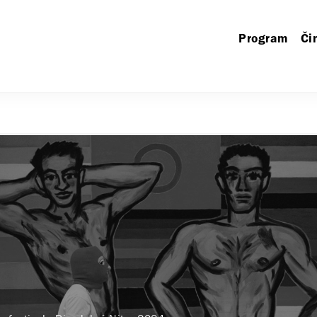
Program
Či