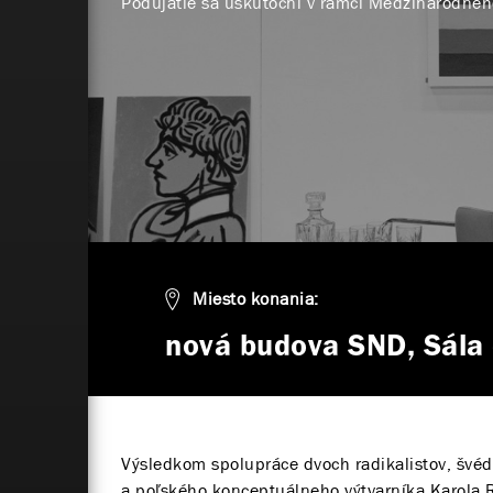
Podujatie sa uskutoční v rámci Medzinárodného
Miesto konania:
nová budova SND, Sála 
Výsledkom spolupráce dvoch radikalistov, švé
a poľského konceptuálneho výtvarníka Karola R