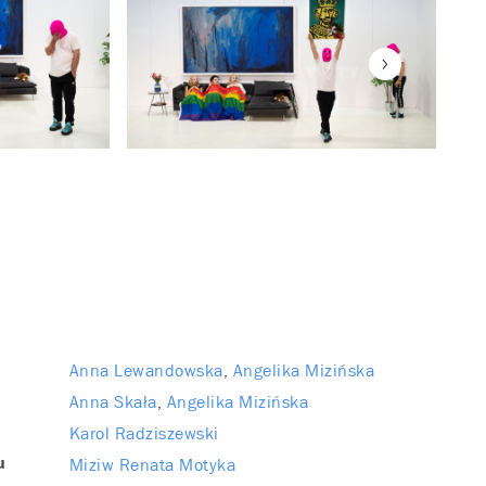
Anna Lewandowska
Angelika Mizińska
Anna Skała
Angelika Mizińska
Karol Radziszewski
Miziw Renata Motyka
u