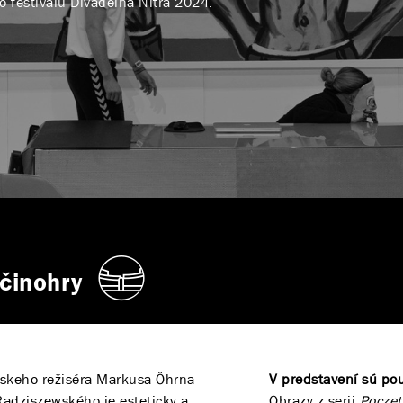
 festivalu Divadelná Nitra 2024.
činohry
dskeho režiséra Markusa Öhrna
V predstavení sú pou
adziszewského je esteticky a
Obrazy z serii
Pocze