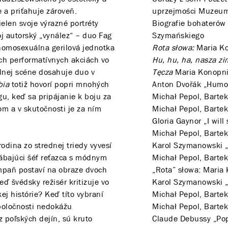
 a priťahuje zároveň.
uprzejmości Muzeum
elen svoje výrazné portréty
Biografie bohaterów
voj autorský „vynález“ – duo Fag
Szymańskiego
a homosexuálna gerilová jednotka
Rota słowa:
Maria Ko
ch performatívnych akciách vo
Hu, hu, ha, nasza zi
lnej scéne dosahuje duo v
Tęcza
Maria Konopn
bia
totiž hovorí popri mnohých
Anton Dvořák „Humor
u, keď sa pripájanie k boju za
Michał Pepol, Bartek
 a v skutočnosti je za ním
Michał Pepol, Bartek
Gloria Gaynor „I will 
Michał Pepol, Bartek
odina zo strednej triedy vyvesí
Karol Szymanowski „
ábajúci šéf reťazca s módnym
Michał Pepol, Bartek
ampaň postaví na obraze dvoch
„Rota” słowa: Maria
ď švédsky režisér kritizuje vo
Karol Szymanowski „
ej histórie? Keď títo vybraní
Michał Pepol, Bartek
spoločnosti nedokážu
Michał Pepol, Bartek
 poľských dejín, sú kruto
Claude Debussy „Po