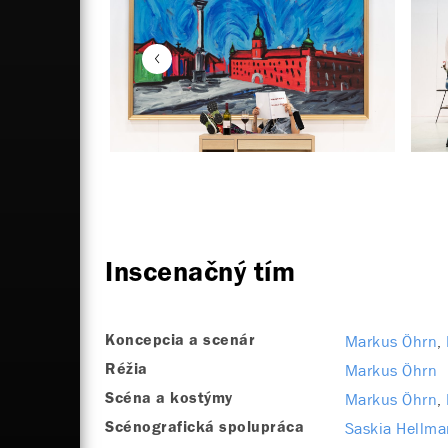
Inscenačný tím
Markus Öhrn
Koncepcia a scenár
Markus Öhrn
Réžia
Markus Öhrn
Scéna a kostýmy
Saskia Hellm
Scénografická spolupráca