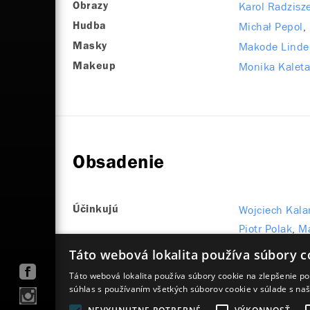
Karol Radzisz
Obrazy
Michał Pepol
Hudba
Makode Linde
Masky
Monika Kalet
Makeup
Obsadenie
Wojciech Kala
Účinkujú
Piotr Polak
Ma
Sobolewski
Táto webová lokalita používa súbory c
Táto webová lokalita používa súbory cookie na zlepšenie pou
súhlas s používaním všetkých súborov cookie v súlade s na