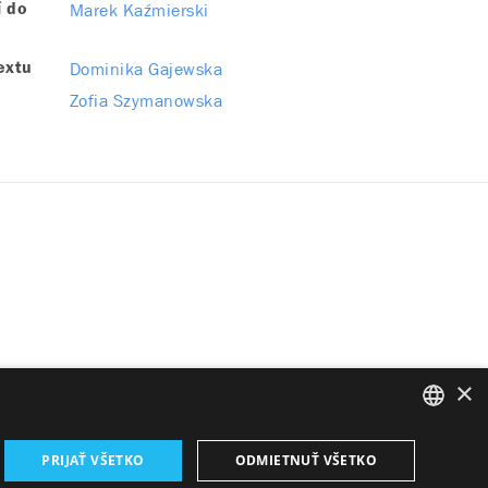
Marek Kaźmierski
í do
Dominika Gajewska
extu
Zofia Szymanowska
×
SLOVAK
PRIJAŤ VŠETKO
ODMIETNUŤ VŠETKO