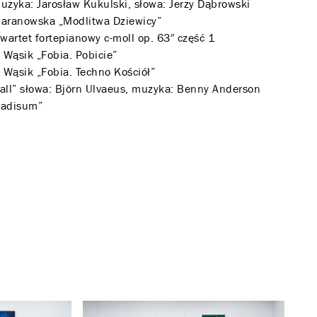
uzyka: Jarosław Kukulski, słowa: Jerzy Dąbrowski
Baranowska „Modlitwa Dziewicy”
artet fortepianowy c-moll op. 63″ część 1
 Wąsik „Fobia. Pobicie”
 Wąsik „Fobia. Techno Kościół”
 all” słowa: Björn Ulvaeus, muzyka: Benny Anderson
aradisum”