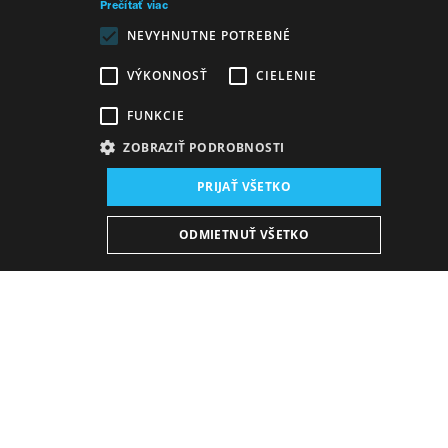
Prečítať viac
NEVYHNUTNE POTREBNÉ
VÝKONNOSŤ
CIELENIE
FUNKCIE
ZOBRAZIŤ PODROBNOSTI
Miesto konania:
PRIJAŤ VŠETKO
nová budova SND, Štúdio
Dátum konania (Predpremiéra):
ODMIETNUŤ VŠETKO
27. 3. 2026
19:00 h
-
20:30 h
Plán predstavení
KÚPIŤ E-BULLETIN