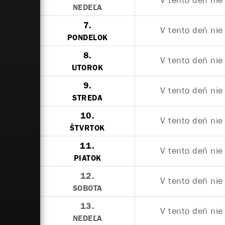
V tento deň nie
NEDEĽA
7.
V tento deň nie
PONDELOK
8.
V tento deň nie
UTOROK
9.
V tento deň nie
STREDA
10.
V tento deň nie
ŠTVRTOK
11.
V tento deň nie
PIATOK
12.
V tento deň nie
SOBOTA
13.
V tento deň nie
NEDEĽA