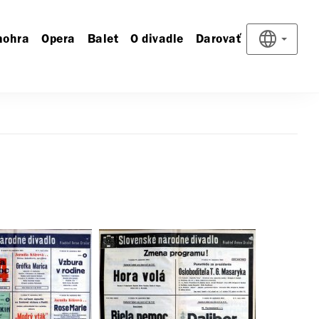
nohra
Opera
Balet
O divadle
Darovať