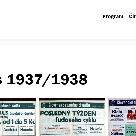
Program
Či
rs 1937/1938