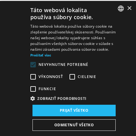
×
Táto webová lokalita
používa súbory cookie.
SLOVAK
Táto webová lokalita používa súbory cookie na
zlepšenie používateľskej skúsenosti. Používaním
GERMAN
našej webovej lokality vyjadrujete súhlas s
používaním všetkých súborov cookie v súlade s
ENGLISH
našimi zásadami používania súborov cookie.
Prečítať viac
NEVYHNUTNE POTREBNÉ
VÝKONNOSŤ
CIELENIE
FUNKCIE
ZOBRAZIŤ PODROBNOSTI
PRIJAŤ VŠETKO
Mapa stránok
VOP
Vyhlásenie o prístupnosti
ODMIETNUŤ VŠETKO
Majetok štátu
Osobné údaje
Wezeo
Altamira