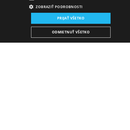
ZOBRAZIŤ PODROBNOSTI
PRIJAŤ VŠETKO
Miesto konania:
ODMIETNUŤ VŠETKO
nová budova SND, Sála opery a baletu
Slovenská operná legenda, basista Peter Mikuláš, sa
v januári 2024 dožíva významného životného jubilea.
K jeho 70. narodeninám sa Opera Slovenského
národného divadla, dlhoročná domovská scéna,
rozhodla usporiadať výnimočný slávnostný koncert na
jeho počesť. Árie z opier Mozarta, Čajkovského,
Glinku, Rachmaninova, Rimského-Korsakova,
Smetanu, Schrekera a Wagnera zaznejú v podaní
jubilanta a orchestra opery SND pod taktovkou