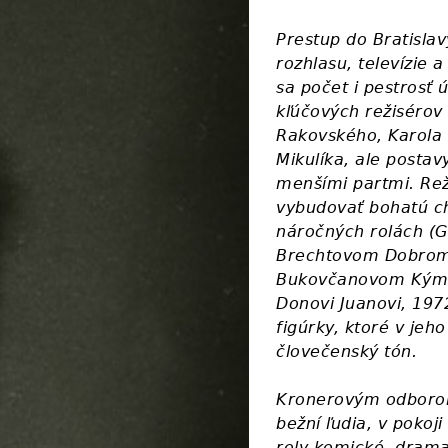
Prestup do Bratisla
rozhlasu, televízie 
sa počet i pestrosť 
kľúčových režisérov 
Rakovského, Karola 
Mikulíka, ale postav
menšími partmi. Rež
vybudovať bohatú ch
náročných rolách (G
Brechtovom Dobrom 
Bukovčanovom Kým k
Donovi Juanovi, 1972 
figúrky, ktoré v je
človečenský tón.
Kronerovým odborom 
bežní ľudia, v pokoji
roly komické, dramat