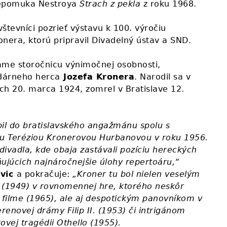
epomuka Nestroya
Strach z pekla
z roku 1968.
števníci pozrieť výstavu k 100. výročiu
nera, ktorú pripravil Divadelný ústav a SND.
ame storočnicu výnimočnej osobnosti,
dárneho herca
Jozefa Kronera
. Narodil sa v
ch 20. marca 1924, zomrel v Bratislave 12.
pil do bratislavského angažmánu spolu s
u Teréziou Kronerovou Hurbanovou v roku 1956.
 divadla, kde obaja zastávali pozíciu hereckých
ňujúcich najnáročnejšie úlohy repertoáru,“
ovic
a pokračuje:
„Kroner tu bol nielen veselým
(1949) v rovnomennej hre, ktorého neskôr
m filme (1965), ale aj despotickým panovníkom v
erenovej drámy Filip II. (1953) či intrigánom
vej tragédii Othello (1955).