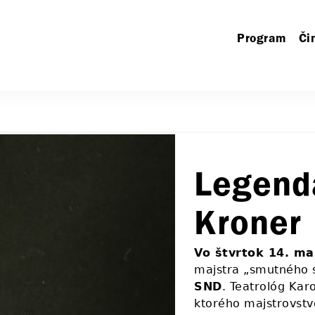
Program
Či
Legend
Kroner
Vo štvrtok 14. ma
majstra „smutného
SND
. Teatrológ Karo
ktorého majstrovstv