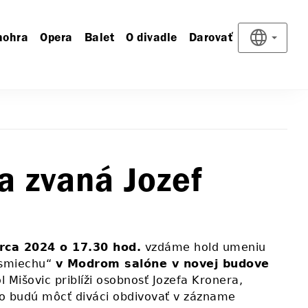
nohra
Opera
Balet
O divadle
Darovať
a zvaná Jozef
rca 2024 o 17.30 hod.
vzdáme hold umeniu
 smiechu“
v Modrom salóne v novej budove
l Mišovic priblíži osobnosť Jozefa Kronera,
o budú môcť diváci obdivovať v zázname