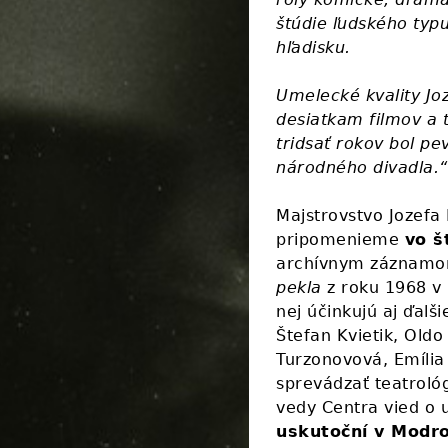
štúdie ľudského typ
hľadisku.
Umelecké kvality Jo
desiatkam filmov a 
tridsať rokov bol p
národného divadla.“
Majstrovstvo Jozefa
pripomenieme
vo š
archívnym záznamo
pekla
z roku 1968 v
nej účinkujú aj ďalš
Štefan Kvietik, Old
Turzonovová, Emília
sprevádzať teatrológ
vedy Centra vied o
uskutoční v Modro