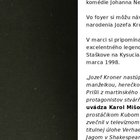
komédie Johanna N
Vo foyer si môžu náv
narodenia Jozefa Kro
V marci si pripomín
excelentného legen
Staškove na Kysucia
marca 1998.
„
Jozef Kroner nastú
manželkou, herečko
Prišli z martinského
protagonistov stvár
uvádza Karol Miš
prostáčikom Kubom 
zvečnil v televízno
titulnej úlohe Verha
Jagom v Shakespearo