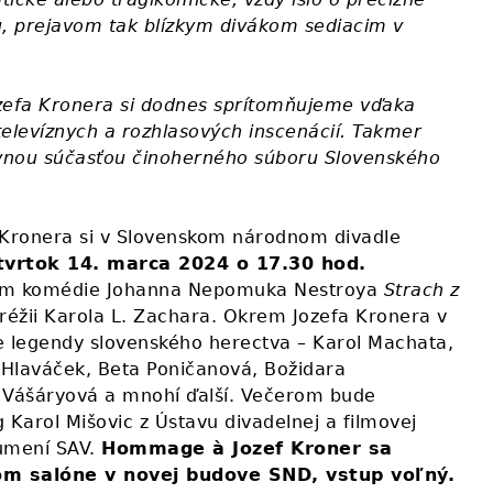
u, prejavom tak blízkym divákom sediacim v
zefa Kronera si dodnes sprítomňujeme vďaka
televíznych a rozhlasových inscenácií. Takmer
evnou súčasťou činoherného súboru Slovenského
 Kronera si v Slovenskom národnom divadle
tvrtok 14. marca 2024 o 17.30 hod.
m komédie Johanna Nepomuka Nestroya
Strach z
 réžii Karola L. Zachara. Okrem Jozefa Kronera v
ie legendy slovenského herectva – Karol Machata,
o Hlaváček, Beta Poničanová, Božidara
 Vášáryová a mnohí ďalší. Večerom bude
 Karol Mišovic z Ústavu divadelnej a filmovej
 umení SAV.
Hommage à Jozef Kroner sa
m salóne v novej budove SND, vstup voľný.