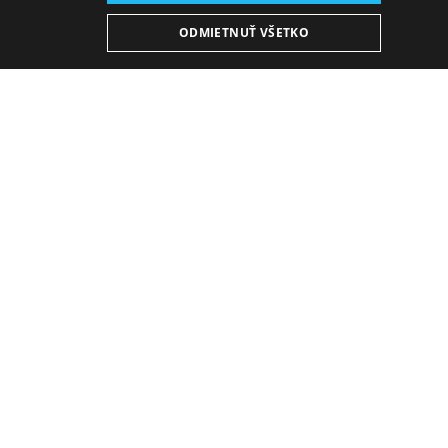
ODMIETNUŤ VŠETKO
Medzi tisíckami detských divákov, ktorí vo