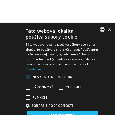
S
×
Táto webová lokalita
používa súbory cookie.
t
‹ predchádzajúca
SLOVAK
Táto webová lokalita používa súbory cookie na
r
zlepšenie používateľskej skúsenosti. Používaním
GERMAN
našej webovej lokality vyjadrujete súhlas s
157
158
159
používaním všetkých súborov cookie v súlade s
á
ENGLISH
našimi zásadami používania súborov cookie.
160
161
162
Prečítať viac
n
NEVYHNUTNE POTREBNÉ
163
164
165
k
VÝKONNOSŤ
CIELENIE
FUNKCIE
nasledujúca ›
y
ZOBRAZIŤ PODROBNOSTI