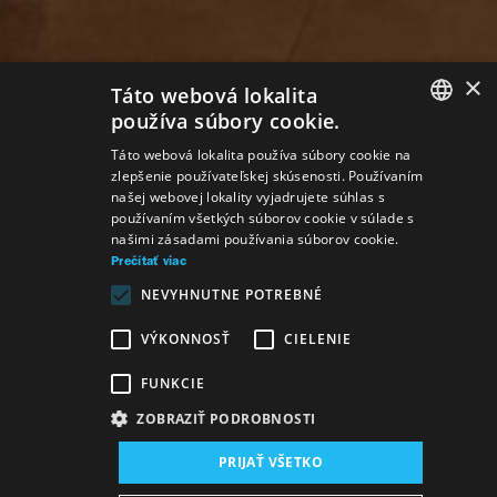
×
Táto webová lokalita
používa súbory cookie.
SLOVAK
Táto webová lokalita používa súbory cookie na
zlepšenie používateľskej skúsenosti. Používaním
GERMAN
našej webovej lokality vyjadrujete súhlas s
používaním všetkých súborov cookie v súlade s
ENGLISH
našimi zásadami používania súborov cookie.
Prečítať viac
NEVYHNUTNE POTREBNÉ
VÝKONNOSŤ
CIELENIE
FUNKCIE
ZOBRAZIŤ PODROBNOSTI
Miesto konania:
PRIJAŤ VŠETKO
nová budova SND, Sála činohry