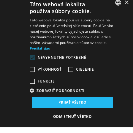
×
Táto webová lokalita
používa súbory cookie.
SLOVAK
Táto webová lokalita používa súbory cookie na
zlepšenie používateľskej skúsenosti. Používaním
GERMAN
našej webovej lokality vyjadrujete súhlas s
používaním všetkých súborov cookie v súlade s
ENGLISH
našimi zásadami používania súborov cookie.
Prečítať viac
NEVYHNUTNE POTREBNÉ
VÝKONNOSŤ
CIELENIE
FUNKCIE
ZOBRAZIŤ PODROBNOSTI
Miesto konania:
PRIJAŤ VŠETKO
nová budova SND, Veľká baletná sála SND
Dátum konania (Repríza):
ODMIETNUŤ VŠETKO
6. 6. 2026
15:00 h
-
16:30 h