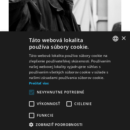
×
Táto webová lokalita
Pre Ctibora Bachratého bolo divadlo zázrak,
používa súbory cookie.
kde je všetko možné. Pristihnúť ho znamená
SLOVAK
Táto webová lokalita používa súbory cookie na
vyjaviť pravdu a krásu. Z pozície času bol
zlepšenie používateľskej skúsenosti. Používaním
Ctibor Bachratý dvorný fotograf všetkých
GERMAN
našej webovej lokality vyjadrujete súhlas s
troch súborov Slovenského národného
používaním všetkých súborov cookie v súlade s
ENGLISH
našimi zásadami používania súborov cookie.
divadla a exkluzívny fotograf, o ktorého
Prečítať viac
umení nikto nepochyboval. My v Slovenskom
NEVYHNUTNE POTREBNÉ
národnom divadle sme ho pozývali aj preto,
že bol posadnutý zázrakom divadla a života s
VÝKONNOSŤ
CIELENIE
milým úsmevom figliara.
FUNKCIE
31.10.2023
Dátum od:
ZOBRAZIŤ PODROBNOSTI
14.11.2023
Dátum do: