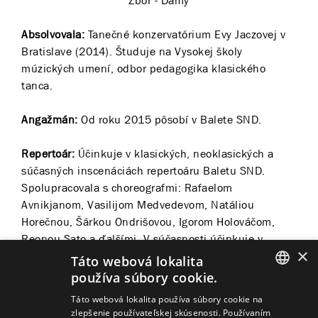
Zbor - Dámy
Absolvovala:
Tanečné konzervatórium Evy Jaczovej v
Bratislave (2014). Študuje na Vysokej školy
múzických umení, odbor pedagogika klasického
tanca.
Angažmán:
Od roku 2015 pôsobí v Balete SND.
Repertoár:
Účinkuje v klasických, neoklasických a
súčasných inscenáciách repertoáru Baletu SND.
Spolupracovala s choreografmi: Rafaelom
Avnikjanom, Vasilijom Medvedevom, Natáliou
Horečnou, Šárkou Ondrišovou, Igorom Holováčom,
Reonou Sato a ďalšími. V súčasnosti účinkuje v
×
tituloch významných choreografov, akými sú: Rafael
Táto webová lokalita
Avnikjan (
Labutie jazero, Luskáčik, Giselle
), Daniel de
používa súbory cookie.
Andrade (
Nižinskij – Boh tanca
), Vasilij Medvedev
SLOVAK
Táto webová lokalita používa súbory cookie na
(
Esmeralda
), Natália Horečná (
Romeo a Júlia – Tak
zlepšenie používateľskej skúsenosti. Používaním