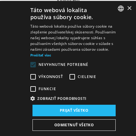
Violončelo
×
Táto webová lokalita
používa súbory cookie.
SLOVAK
Táto webová lokalita používa súbory cookie na
zlepšenie používateľskej skúsenosti. Používaním
GERMAN
našej webovej lokality vyjadrujete súhlas s
používaním všetkých súborov cookie v súlade s
ENGLISH
našimi zásadami používania súborov cookie.
Prečítať viac
NEVYHNUTNE POTREBNÉ
VÝKONNOSŤ
CIELENIE
FUNKCIE
ZOBRAZIŤ PODROBNOSTI
PRIJAŤ VŠETKO
Mapa stránok
VOP
Vyhlásenie o prístupnosti
ODMIETNUŤ VŠETKO
Majetok štátu
Osobné údaje
Wezeo
Altamira