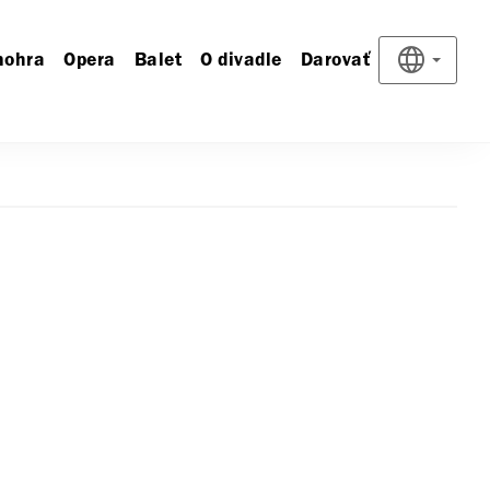
nohra
Opera
Balet
O divadle
Darovať