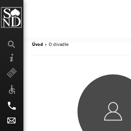
O divadle
Úvod