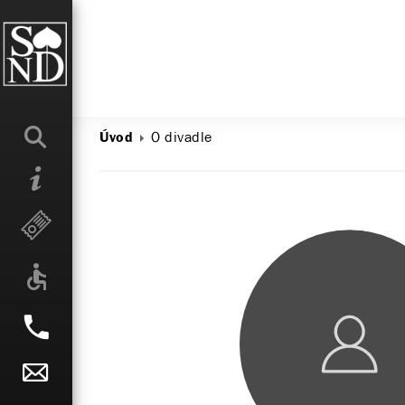
O divadle
Úvod