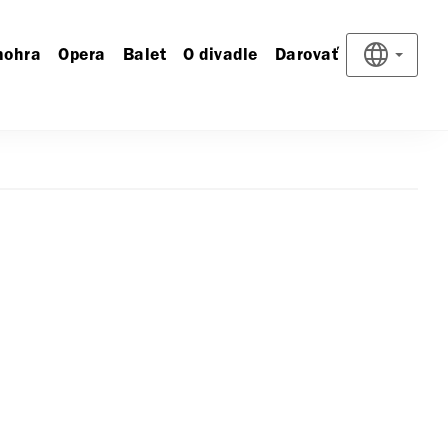
nohra
Opera
Balet
O divadle
Darovať