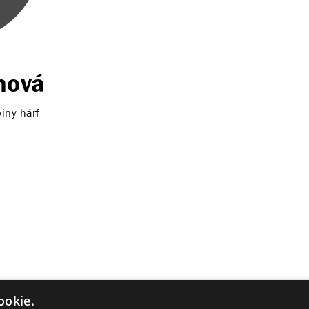
nová
iny hárf
ookie.