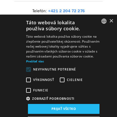
Telefón:
+421 2 204 72 276
E-mail:
marek.pericka@snd.sk
×
Táto webová lokalita
Adresa:
Pribinova 17, 819 01 Bratislava
používa súbory cookie.
SLOVAK
Táto webová lokalita používa súbory cookie na
zlepšenie používateľskej skúsenosti. Používaním
GERMAN
našej webovej lokality vyjadrujete súhlas s
používaním všetkých súborov cookie v súlade s
ENGLISH
našimi zásadami používania súborov cookie.
Predstavenia
Prečítať viac
NEVYHNUTNE POTREBNÉ
VÝKONNOSŤ
CIELENIE
FUNKCIE
Herci
Giuseppe Verdi
Nabucco
ZOBRAZIŤ PODROBNOSTI
PRIJAŤ VŠETKO