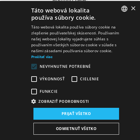
Hosťujúci herec
×
Táto webová lokalita
používa súbory cookie.
SLOVAK
Táto webová lokalita používa súbory cookie na
zlepšenie používateľskej skúsenosti. Používaním
Predstavenia
GERMAN
našej webovej lokality vyjadrujete súhlas s
používaním všetkých súborov cookie v súlade s
ENGLISH
našimi zásadami používania súborov cookie.
Prečítať viac
NEVYHNUTNE POTREBNÉ
Zbor/komparz
Jozef Gregor Tajovský
Gabriela
VÝKONNOSŤ
CIELENIE
Preissová
Hriech/Její pastorkyňa
Dcéra
Matúš Bachynec
FUNKCIE
Milada
ZOBRAZIŤ PODROBNOSTI
PRIJAŤ VŠETKO
Mapa stránok
VOP
Vyhlásenie o prístupnosti
Majetok štátu
Osobné údaje
Wezeo
Altamira
ODMIETNUŤ VŠETKO