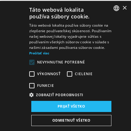
×
Táto webová lokalita
používa súbory cookie.
SLOVAK
Predstavenia
Táto webová lokalita používa súbory cookie na
zlepšenie používateľskej skúsenosti. Používaním
GERMAN
našej webovej lokality vyjadrujete súhlas s
používaním všetkých súborov cookie v súlade s
ENGLISH
našimi zásadami používania súborov cookie.
Prečítať viac
NEVYHNUTNE POTREBNÉ
Réžia
básnici slovenskí a českí
Kruh
samotárov
VÝKONNOSŤ
CIELENIE
FUNKCIE
ZOBRAZIŤ PODROBNOSTI
PRIJAŤ VŠETKO
Mapa stránok
VOP
Vyhlásenie o prístupnosti
ODMIETNUŤ VŠETKO
Majetok štátu
Osobné údaje
Wezeo
Altamira