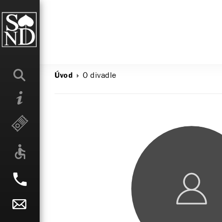
O divadle
Úvod