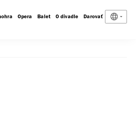
nohra
Opera
Balet
O divadle
Darovať