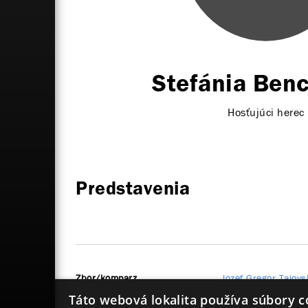
Stefánia Benc
Hosťujúci herec
Predstavenia
Zbor/komparz
Jozef Gregor Tajovs
Táto webová lokalita používa súbory c
pastorkyňa