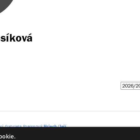
síková
ký
Gabriela Preissová
Hriech/Její
ookie.