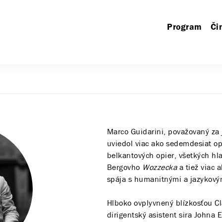
Program
Či
Marco Guidarini, považovaný za 
uviedol viac ako sedemdesiat op
belkantových opier, všetkých hl
Bergovho
Wozzecka
a tiež viac 
spája s humanitnými a jazykový
Hlboko ovplyvnený blízkosťou C
dirigentský asistent sira Johna 