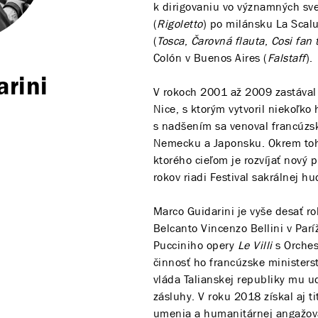
k dirigovaniu vo významných sve
(
Rigoletto
) po milánsku La Scal
(
Tosca
,
Čarovná flauta
,
Cosi fan 
Colón v Buenos Aires (
Falstaff
).
rini
V rokoch 2001 až 2009 zastával
Nice, s ktorým vytvoril niekoľ
s nadšením sa venoval francúzsk
Nemecku a Japonsku. Okrem toh
ktorého cieľom je rozvíjať nov
rokov riadi Festival sakrálnej hu
Marco Guidarini je vyše desať r
Belcanto Vincenzo Bellini v Parí
Pucciniho opery
Le Villi
s Orches
činnosť ho francúzske ministerst
vláda Talianskej republiky mu u
zásluhy. V roku 2018 získal aj t
umenia a humanitárnej angažov