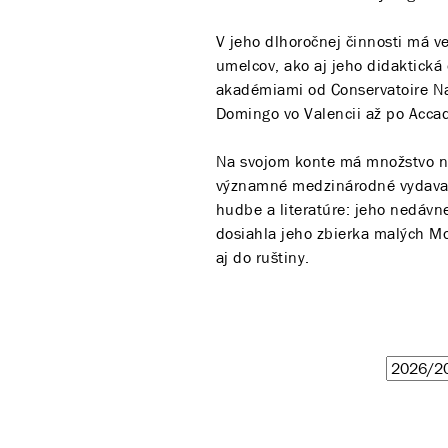
V jeho dlhoročnej činnosti má 
umelcov, ako aj jeho didaktick
akadémiami od Conservatoire Na
Domingo vo Valencii až po Accad
Na svojom konte má množstvo na
významné medzinárodné vydavat
hudbe a literatúre: jeho nedávn
dosiahla jeho zbierka malých M
aj do ruštiny.