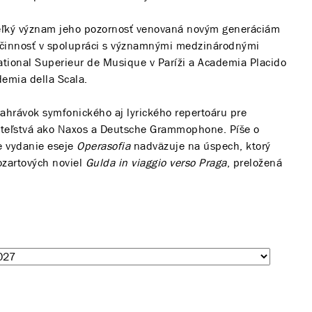
veľký význam jeho pozornosť venovaná novým generáciám
á činnosť v spolupráci s významnými medzinárodnými
tional Superieur de Musique v Paríži a Academia Placido
emia della Scala.
hrávok symfonického aj lyrického repertoáru pre
eľstvá ako Naxos a Deutsche Grammophone. Píše o
e vydanie eseje
Operasofia
nadväzuje na úspech, ktorý
ozartových noviel
Gulda in viaggio verso Praga
, preložená