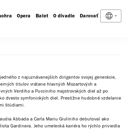
nohra
Opera
Balet
O divadle
Darovať
jedného z najuznávanejších dirigentov svojej generácie,
erných titulov vrátane hlavných Mozartových a
avných Verdiho a Pucciniho majstrovských diel až po
ako dvesto symfonických diel. Prestížne hudobné vzdelanie
mi štúdiami.
laudia Abbada a Carla Mariu Giuliniho debutoval ako
Eliota Gardinera. Jeho umelecká kariéra ho rýchlo priviedla