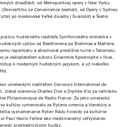
tových divadlách: od Metropolitnej opery v New Yorku
u (Donizettiho
Le Convenienze teatrali
), od Opery v Sydney
tutte
) po moskovské Veľké divadlo (
Turandot
) a Teatro
 pozíciu hudobného riaditeľa Symfonického orchestra v
ko hudobných cyklov od Beethovena po Brahmsa a Mahlera,
emu repertoáru a absolvoval prestížne turné v Taliansku,
o je zakladateľom súboru Ensemble Apostrophe v Nice,
ý prístup k moderným hudobným jazykom, a už niekoľko
dby.
okov umeleckým riaditeľom Concours International de
ži, získal ocenenia Charles Crox a Orphée d'or za nahrávku
tre Philarmonique de Radio France. Za jeho umeleckú
vo kultúry vymenovalo za Rytiera umenia a literatúry a
delila vyznamenanie Rytier Rádu hviezdy za kultúrne
itul Paul Harris Fellow ako medzinárodný veľvyslanec
anosti prostredníctvom hudby.