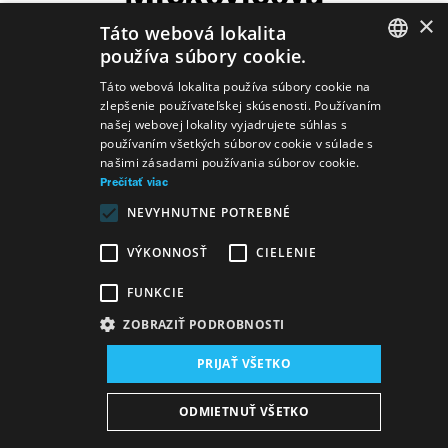
×
Táto webová lokalita
Hosťujúci herec
používa súbory cookie.
SLOVAK
Táto webová lokalita používa súbory cookie na
zlepšenie používateľskej skúsenosti. Používaním
GERMAN
našej webovej lokality vyjadrujete súhlas s
používaním všetkých súborov cookie v súlade s
Predstavenia
ENGLISH
našimi zásadami používania súborov cookie.
Prečítať viac
NEVYHNUTNE POTREBNÉ
VÝKONNOSŤ
CIELENIE
NOVINÁRKA
Kolektív autorov
Kým prídu
FUNKCIE
Stouni...
ZOBRAZIŤ PODROBNOSTI
PRIJAŤ VŠETKO
Mapa stránok
VOP
Vyhlásenie o prístupnosti
ODMIETNUŤ VŠETKO
Majetok štátu
Osobné údaje
Wezeo
Altamira