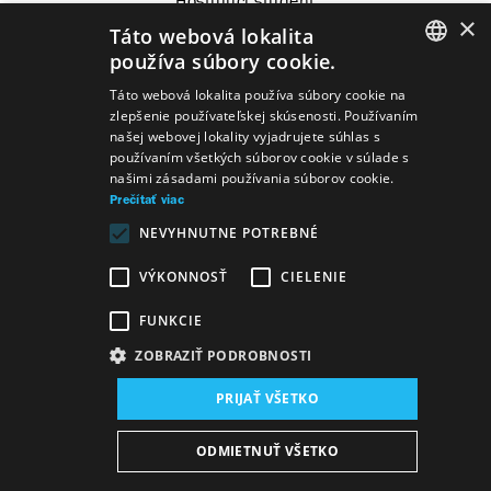
Hosťujúci študent
×
Táto webová lokalita
používa súbory cookie.
SLOVAK
Táto webová lokalita používa súbory cookie na
zlepšenie používateľskej skúsenosti. Používaním
Predstavenia
GERMAN
našej webovej lokality vyjadrujete súhlas s
používaním všetkých súborov cookie v súlade s
ENGLISH
našimi zásadami používania súborov cookie.
Prečítať viac
NEVYHNUTNE POTREBNÉ
Ženy tancujúce v
Alberto Moravia
Konformista
VÝKONNOSŤ
CIELENIE
tančiarni
FUNKCIE
ZOBRAZIŤ PODROBNOSTI
Mapa stránok
VOP
Vyhlásenie o prístupnosti
PRIJAŤ VŠETKO
Majetok štátu
Osobné údaje
Wezeo
Altamira
ODMIETNUŤ VŠETKO