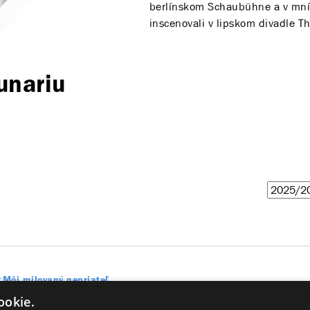
berlínskom Schaubühne a v mní
inscenovali v lipskom divadle T
unariu
Môj milovaný nepriateľ
ookie.