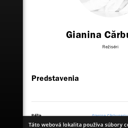
Gianina Cărb
Režiséri
Predstavenia
Réžia
Gianina Cărbunariu
Táto webová lokalita používa súbory c