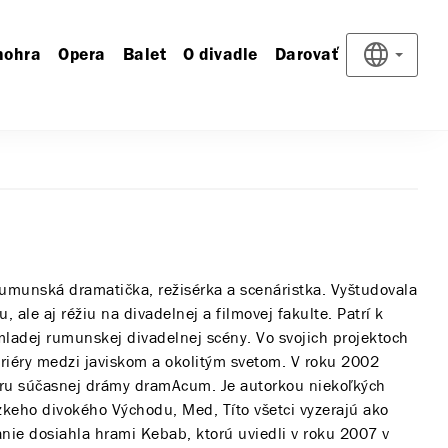
nohra
Opera
Balet
O divadle
Darovať
umunská dramatička, režisérka a scenáristka. Vyštudovala
 ale aj réžiu na divadelnej a filmovej fakulte. Patrí k
adej rumunskej divadelnej scény. Vo svojich projektoch
ariéry medzi javiskom a okolitým svetom. V roku 2002
poru súčasnej drámy dramAcum. Je autorkou niekoľkých
ízkeho divokého Východu, Med, Títo všetci vyzerajú ako
nie dosiahla hrami Kebab, ktorú uviedli v roku 2007 v