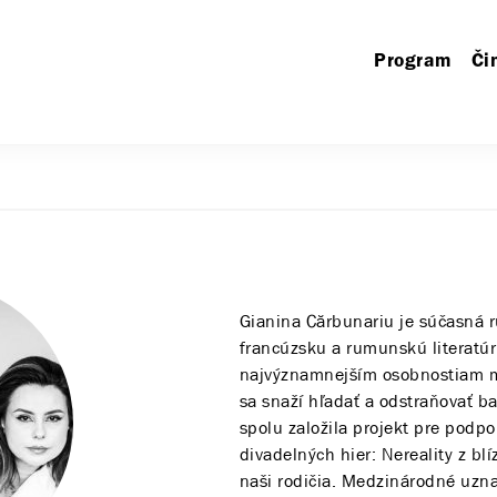
Program
Či
Gianina Cărbunariu je súčasná r
francúzsku a rumunskú literatúru,
najvýznamnejším osobnostiam ml
sa snaží hľadať a odstraňovať b
spolu založila projekt pre pod
divadelných hier: Nereality z bl
naši rodičia. Medzinárodné uzna