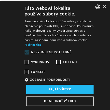
×
Táto webová lokalita
používa súbory cookie.
SLOVAK
Predstavenia
Táto webová lokalita používa súbory cookie na
zlepšenie používateľskej skúsenosti. Používaním
GERMAN
našej webovej lokality vyjadrujete súhlas s
používaním všetkých súborov cookie v súlade s
ENGLISH
našimi zásadami používania súborov cookie.
Prečítať viac
NEVYHNUTNE POTREBNÉ
Mášenka
Piotr Iľjič Čajkovskij
Luskáčik
VÝKONNOSŤ
CIELENIE
FUNKCIE
ZOBRAZIŤ PODROBNOSTI
PRIJAŤ VŠETKO
Mapa stránok
VOP
Vyhlásenie o prístupnosti
ODMIETNUŤ VŠETKO
Majetok štátu
Osobné údaje
Wezeo
Altamira