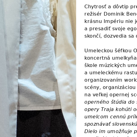
Chytrosť a dôvtip pr
režisér Dominik Bene
krásnu Impériu nie j
a presadiť svoje eg
skončí, dozvedia sa
Umeleckou šéfkou O
koncertná umelkyňa,
škole múzických ume
a umeleckému rastu
organizovaním work
scény, organizáciou
na veľkej opernej s
operného štúdia do 
opery Traja kohúti
umelcom cennú príle
spoznávať slovenskú
Dielo im umožňuje p