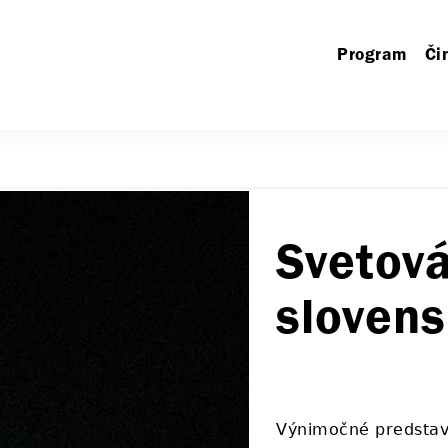
Program
Či
Svetov
slovens
Výnimočné predstav