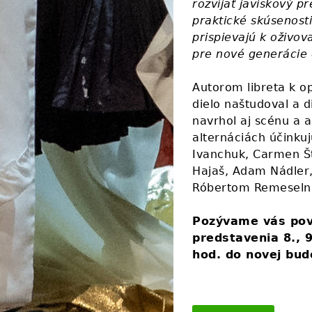
rozvíjať javiskový p
praktické skúsenost
prispievajú k oživo
pre nové generácie 
Autorom libreta k 
dielo naštudoval a d
navrhol aj scénu a 
alternáciách účinku
Ivanchuk, Carmen Št
Hajaš, Adam Nádler,
Róbertom Remeselní
Pozývame vás povz
predstavenia 8., 
hod. do novej bu