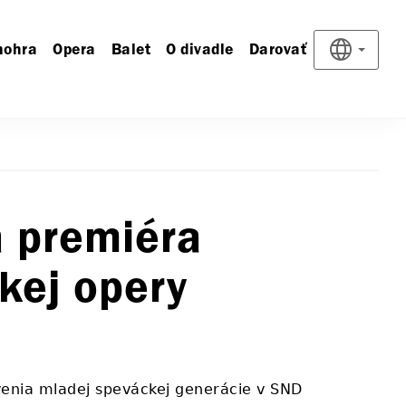
nohra
Opera
Balet
O divadle
Darovať
á premiéra
kej opery
enia mladej speváckej generácie v SND