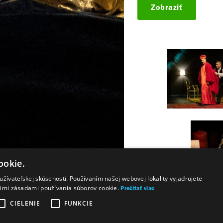
Zobraziť
ookie.
žívateľskej skúsenosti. Používaním našej webovej lokality vyjadrujete
šimi zásadami používania súborov cookie.
Prečítať viac
CIELENIE
FUNKCIE
Majetok štátu
Osobné údaje
Wezeo
Altamira