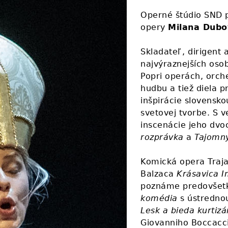
Operné štúdio SND p
opery
Milana Dub
Skladateľ , dirigen
najvýraznejších oso
Popri operách, orch
hudbu a tiež diela p
inšpirácie slovensk
svetovej tvorbe. S 
inscenácie jeho dvo
rozprávka
a
Tajomný
Komická opera Traja
Balzaca
Krásavica I
poznáme predovšet
komédia
s ústredno
Lesk a bieda kurtizá
Giovanniho Boccaccia