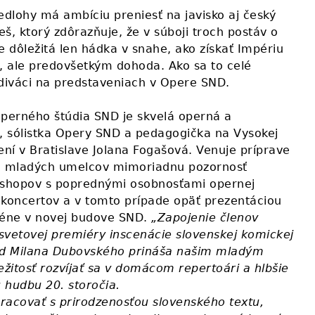
edlohy má ambíciu preniesť na javisko aj český
š, ktorý zdôrazňuje, že v súboji troch postáv o
e dôležitá len hádka v snahe, ako získať Impériu
o, ale predovšetkým dohoda. Ako sa to celé
 diváci na predstaveniach v Opere SND.
perného štúdia SND je skvelá operná a
 sólistka Opery SND a pedagogička na Vysokej
ní v Bratislave Jolana Fogašová. Venuje príprave
 mladých umelcov mimoriadnu pozornosť
shopov s poprednými osobnosťami opernej
 koncertov a v tomto prípade opäť prezentáciou
céne v novej budove SND.
„Zapojenie členov
svetovej premiéry inscenácie slovenskej komickej
 od Milana Dubovského prináša našim mladým
žitosť rozvíjať sa v domácom repertoári a hlbšie
 hudbu 20. storočia.
racovať s prirodzenosťou slovenského textu,