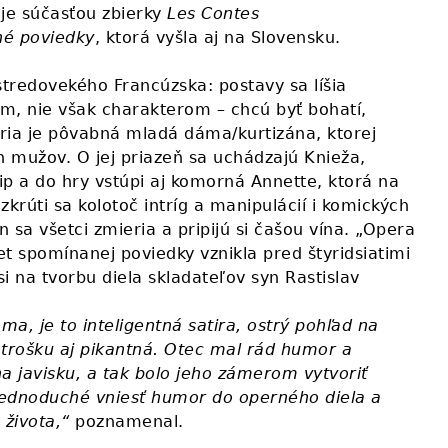
 je súčasťou zbierky
Les Contes
né poviedky
, ktorá vyšla aj na Slovensku.
stredovekého Francúzska: postavy sa líšia
m, nie však charakterom – chcú byť bohatí,
éria je pôvabná mladá dáma/kurtizána, ktorej
 mužov. O jej priazeň sa uchádzajú Knieža,
lip a do hry vstúpi aj komorná Annette, ktorá na
ozkrúti sa kolotoč intríg a manipulácií i komických
n sa všetci zmieria a pripijú si čašou vína. „Opera
t spomínanej poviedky vznikla pred štyridsiatimi
i na tvorbu diela skladateľov syn Rastislav
áma, je to inteligentná satira, ostrý pohľad na
 trošku aj pikantná. Otec mal rád humor a
a javisku, a tak bolo jeho zámerom vytvoriť
 jednoduché vniesť humor do operného diela a
 života,“
poznamenal.