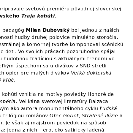
ripravuje svetovú premiéru pôvodnej slovenskej
ovského
Traja kohúti
.
t a pedagóg
Milan Dubovský
bol jednou z našich
bností hudby druhej polovice minulého storočia.
estrálnej a komornej tvorbe komponoval scénickú
re deti. Vo svojich prácach pozoruhodne spájal
ou hudobnou tradíciou s aktuálnymi trendmi vo
veľkým úspechom sa u divákov v SND stretli
ch opier pre malých divákov
Veľ ká doktorská
 kľ úč
.
 kohúti vznikla na motívy poviedky Honoré de
mpéria
. Velikána svetovej literatúry Balzaca
kým ako autora monumentálneho cyklu
Ľudská
u trilógiou románov
Otec Goriot
,
Stratené ilúzie
a
n
. Je však aj majstrom poviedok na spôsob
: jedna z nich – eroticko-satiricky ladená