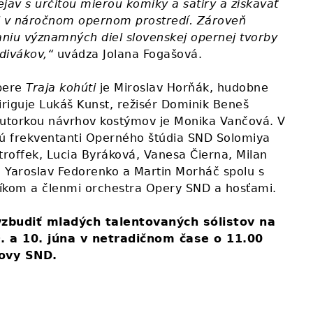
rejav s určitou mierou komiky a satiry a získavať
i v náročnom opernom prostredí. Zároveň
vaniu významných diel slovenskej opernej tvorby
divákov,“
uvádza Jolana Fogašová.
opere
Traja kohúti
je Miroslav Horňák, hudobne
iriguje Lukáš Kunst, režisér Dominik Beneš
autorkou návrhov kostýmov je Monika Vančová. V
jú frekventanti Operného štúdia SND Solomiya
roffek, Lucia Byráková, Vanesa Čierna, Milan
 Yaroslav Fedorenko a Martin Morháč spolu s
kom a členmi orchestra Opery SND a hosťami.
budiť mladých talentovaných sólistov na
9. a 10. júna v netradičnom čase o 11.00
dovy SND.