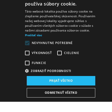
používa súbory cookie.
SLOVAK
Táto webová lokalita používa súbory cookie na
zlepšenie používateľskej skúsenosti. Používaním
GERMAN
našej webovej lokality vyjadrujete súhlas s
používaním všetkých súborov cookie v súlade s
ENGLISH
našimi zásadami používania súborov cookie.
Prečítať viac
NEVYHNUTNE POTREBNÉ
VÝKONNOSŤ
CIELENIE
FUNKCIE
ZOBRAZIŤ PODROBNOSTI
PRIJAŤ VŠETKO
ODMIETNUŤ VŠETKO