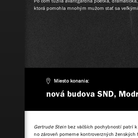
Po čom túžila avantgardná poetka, dramatička,
ktorá pomohla mnohým mužom stať sa veľkým
Miesto konania:
nová budova SND, Modr
Gertrude Stein
bez väčších pochybností patrí k
no zároveň pomerne kontroverzných ženských fi