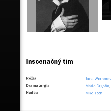
Inscenačný tím
Jana Wernero
Réžia
Mário Drgoňa
Dramaturgia
Miro Tóth
Hudba