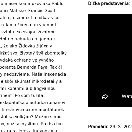
u a mecénkou mužov ako Pablo
Dĺžka predstavenia:
nri Matisse, Francis Scott
ali jej osobnosť a odkaz viac-
liadame ženy a tie v umení
m vzťahu so svojou životnou
odobne nebude ani jedna z
, že ako Židovka žijúca v
ať svoj životný štýl zberateľky
n vďaka ochrane vplyvného
aboranta Bernarda Faÿa. Tak či
dy nedozvieme. Naša inscenácia
ale skôr skúmať mikrodetaily a
ými koreňmi a bilingválnou
tinent. Po čom túžila
prekladateľka a autorka románov
 literárnych experimentátoriek
tať sa veľkými? Možno s ňou
c, než si myslíme. Predsa len
Premiéra:
29. 3. 20
 z pera Terezy Trusinovej, u