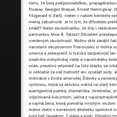
tomu, že bola podporovateľkou, propagátorko
Picasso, Georges Braque, Ernest Hemingway, He
Fitzgerald či ďalší, nielen v našom kontexte ost
menej zabudnuté. Je to tým, že dlhodobo preh
zvlášť? Alebo skutočnosťou, že žila v lesbicko
partnerkou Alice B. Toklas? Dôvodom pravdep
uvedených skutočností. Možno skôr zavážil fakt
nacistami okupovanom Francúzsku si mohla udrž
umenia a zabezpečiť si fyzickú bezpečnosť le
úradníka vichystickej vlády a nacistického kol
onak, pravdivú odpoveď na túto otázku sa nik
si nekladie za cieľ hodnotiť ani vynášať súdy, 
motivácie v živote americkej Židovky s nemeck
výchovou, ktorá sa okľukou vrátila na starý kon
avantgardná poetka, dramatička, libretistka, 
inšpirovaná kubizmom, jedna z najvýraznejších
a najmä žena, ktorá pomohla mnohým mužom s
máme všetci v konečnom dôsledku spoločné via
bola tiež človekom. Z mäsa a kostí. Pôvodnú hru