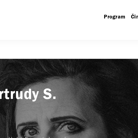
Program
Či
rtrudy S.