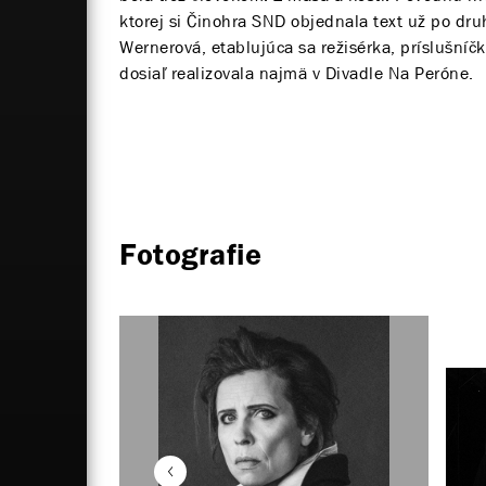
ktorej si Činohra SND objednala text už po druh
Wernerová, etablujúca sa režisérka, príslušníčk
dosiaľ realizovala najmä v Divadle Na Peróne.
Fotografie