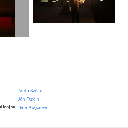
Anita Szöke
Ján Ptačin
Sára Krajčíová
dizajnu