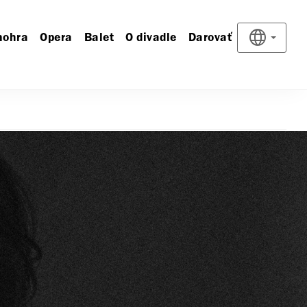
nohra
Opera
Balet
O divadle
Darovať