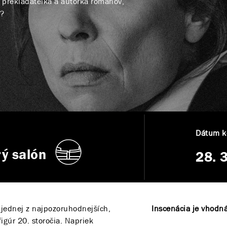
 prekladateľka a autorka románov,
i?
Dátum k
ý salón
28. 
 jednej z najpozoruhodnejších,
Inscenácia je vhodná
gúr 20. storočia. Napriek