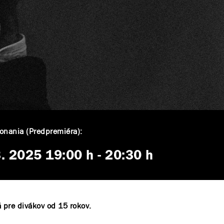
onania (Predpremiéra):
3. 2025
19:00 h
-
20:30 h
 pre divákov od 15 rokov.