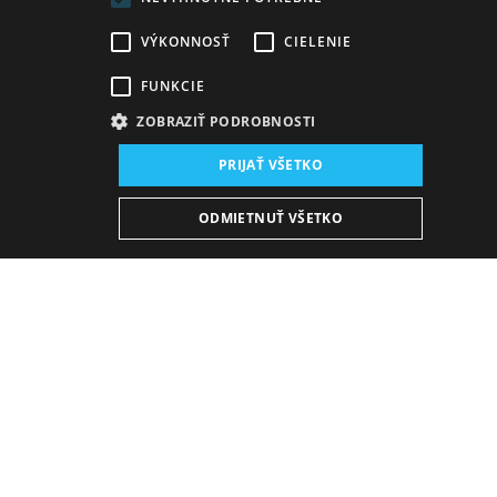
VÝKONNOSŤ
CIELENIE
FUNKCIE
ZOBRAZIŤ PODROBNOSTI
Miesto konania:
PRIJAŤ VŠETKO
nová budova SND, Modrý salón
Dátum konania (Repríza):
ODMIETNUŤ VŠETKO
26. 4. 2025
19:00 h
-
20:25 h
Plán predstavení
KÚPIŤ E-BULLETIN
Nedeľa
27. 9. 2026
19:00 h
20:25 h