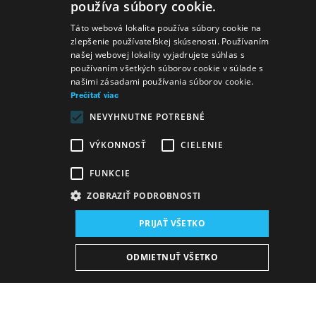
používa súbory cookie.
SLOVAK
Táto webová lokalita používa súbory cookie na
zlepšenie používateľskej skúsenosti. Používaním
GERMAN
našej webovej lokality vyjadrujete súhlas s
používaním všetkých súborov cookie v súlade s
ENGLISH
našimi zásadami používania súborov cookie.
Prečítať viac
NEVYHNUTNE POTREBNÉ
VÝKONNOSŤ
CIELENIE
FUNKCIE
ZOBRAZIŤ PODROBNOSTI
Miesto konania:
PRIJAŤ VŠETKO
nová budova SND, Sála činohry
Dátum konania (Repríza):
ODMIETNUŤ VŠETKO
26. 5. 2026
19:00 h
-
21:00 h