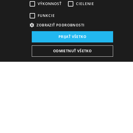
VÝKONNOSŤ
CIELENIE
FUNKCIE
ZOBRAZIŤ PODROBNOSTI
Miesto konania:
PRIJAŤ VŠETKO
nová budova SND, Sála činohry
Dátum konania (Repríza):
ODMIETNUŤ VŠETKO
28. 5. 2026
10:00 h
-
12:45 h
Plán predstavení
KÚPIŤ E-BULLETIN
Streda
7. 10. 2026
19:00 h
21:45 h