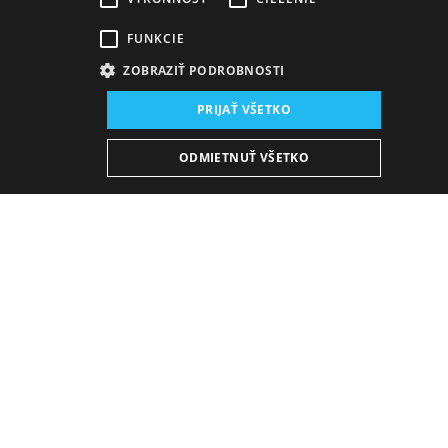
FUNKCIE
ZOBRAZIŤ PODROBNOSTI
Miesto konania:
PRIJAŤ VŠETKO
Zvolen
Dátum konania (Hosťovanie):
ODMIETNUŤ VŠETKO
12. 6. 2026
19:00 h
-
21:00 h
Plán predstavení
KÚPIŤ E-BULLETIN
Piatok
25. 9. 2026
19:00 h
21:00 h
V PREDAJI