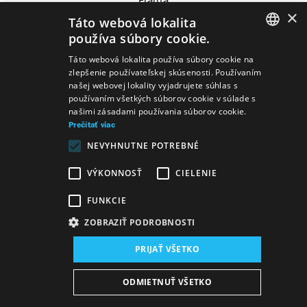
Flauta
×
Táto webová lokalita
používa súbory cookie.
SLOVAK
Táto webová lokalita používa súbory cookie na
zlepšenie používateľskej skúsenosti. Používaním
Predstavenia
GERMAN
našej webovej lokality vyjadrujete súhlas s
používaním všetkých súborov cookie v súlade s
ENGLISH
našimi zásadami používania súborov cookie.
Prečítať viac
NEVYHNUTNE POTREBNÉ
Flauta
Komorný koncert - SPOMÍNAM NA
VÝKONNOSŤ
CIELENIE
PARÍŽ
FUNKCIE
ZOBRAZIŤ PODROBNOSTI
Mapa stránok
VOP
Vyhlásenie o prístupnosti
PRIJAŤ VŠETKO
Majetok štátu
Osobné údaje
Wezeo
Altamira
ODMIETNUŤ VŠETKO