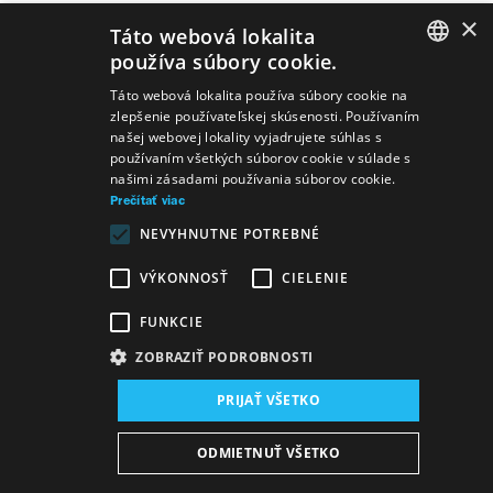
×
Táto webová lokalita
používa súbory cookie.
SLOVAK
Predstavenia
Táto webová lokalita používa súbory cookie na
zlepšenie používateľskej skúsenosti. Používaním
GERMAN
našej webovej lokality vyjadrujete súhlas s
používaním všetkých súborov cookie v súlade s
ENGLISH
našimi zásadami používania súborov cookie.
Prečítať viac
NEVYHNUTNE POTREBNÉ
Scéna a kostýmy
Desatoro
VÝKONNOSŤ
CIELENIE
FUNKCIE
ZOBRAZIŤ PODROBNOSTI
PRIJAŤ VŠETKO
Mapa stránok
VOP
Vyhlásenie o prístupnosti
ODMIETNUŤ VŠETKO
Majetok štátu
Osobné údaje
Wezeo
Altamira