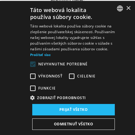
Hosťujúci herec
×
Táto webová lokalita
používa súbory cookie.
SLOVAK
Táto webová lokalita používa súbory cookie na
zlepšenie používateľskej skúsenosti. Používaním
Predstavenia
GERMAN
našej webovej lokality vyjadrujete súhlas s
používaním všetkých súborov cookie v súlade s
ENGLISH
našimi zásadami používania súborov cookie.
Prečítať viac
NEVYHNUTNE POTREBNÉ
Adam
Božena Slančíková-Timrava
Daniel
VÝKONNOSŤ
CIELENIE
Majling
Bál
FUNKCIE
ZOBRAZIŤ PODROBNOSTI
Mapa stránok
VOP
Vyhlásenie o prístupnosti
PRIJAŤ VŠETKO
Majetok štátu
Osobné údaje
Wezeo
Altamira
ODMIETNUŤ VŠETKO