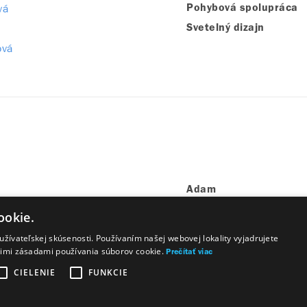
vá
Pohybová spolupráca
Svetelný dizajn
ová
Adam
ár
Klavirista
ookie.
žívateľskej skúsenosti. Používaním našej webovej lokality vyjadrujete
šimi zásadami používania súborov cookie.
Prečítať viac
CIELENIE
FUNKCIE
Majetok štátu
Osobné údaje
Wezeo
Altamira