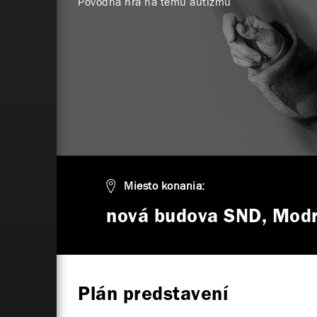
Pôvodná hra na tému autizmu
Miesto konania:
nová budova SND, Modr
Plán predstavení