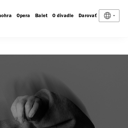
nohra
Opera
Balet
O divadle
Darovať