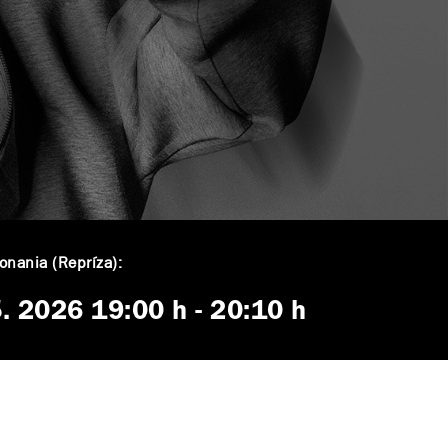
nania (Repríza):
5. 2026
19:00 h
-
20:10 h