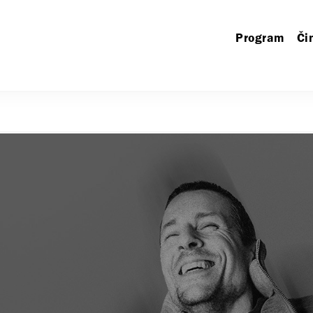
Program
Či