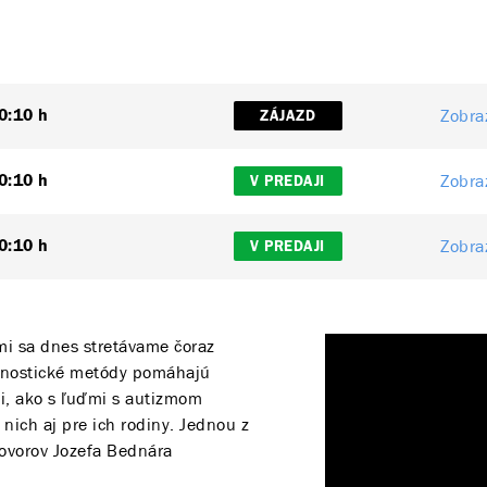
Zobraz
0:10 h
ZÁJAZD
Zobraz
0:10 h
V PREDAJI
Zobraz
0:10 h
V PREDAJI
mi sa dnes stretávame čoraz
agnostické metódy pomáhajú
ti, ako s ľuďmi s autizmom
e nich aj pre ich rodiny. Jednou z
zhovorov Jozefa Bednára