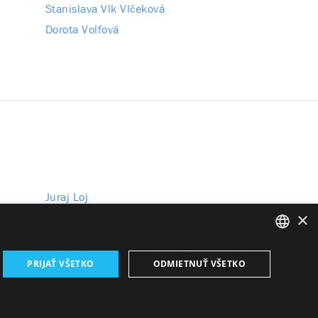
Stanislava Vlk Vlčeková
Dorota Volfová
Juraj Loj
×
Peter Pažický
(ako hosť)
SLOVAK
PRIJAŤ VŠETKO
ODMIETNUŤ VŠETKO
GERMAN
ENGLISH