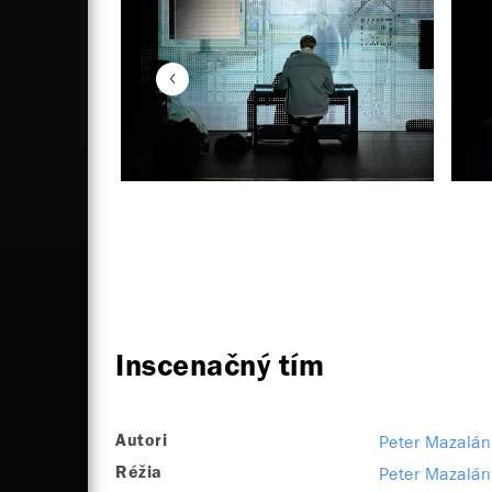
Inscenačný tím
Peter Mazalán
Autori
Peter Mazalán
Réžia