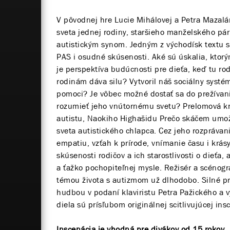
V pôvodnej hre Lucie Mihálovej a Petra Mazal
sveta jednej rodiny, staršieho manželského pár
autistickým synom. Jedným z východísk textu s
PAS i osudné skúsenosti. Aké sú úskalia, ktorým
je perspektíva budúcnosti pre dieťa, keď tu rod
rodinám dáva silu? Vytvoril náš sociálny systé
pomoci? Je vôbec možné dostať sa do prežívan
rozumieť jeho vnútornému svetu? Prelomová kn
autistu, Naokiho Highašidu Prečo skáčem umož
sveta autistického chlapca. Cez jeho rozpráva
empatiu, vzťah k prírode, vnímanie času i krás
skúsenosti rodičov a ich starostlivosti o dieťa,
a ťažko pochopiteľnej mysle. Režisér a scénogr
témou života s autizmom už dlhodobo. Silné pr
hudbou v podaní klaviristu Petra Pažického a 
diela sú prísľubom originálnej scitlivujúcej in
Inscenácia je vhodná pre divákov od 15 rokov.