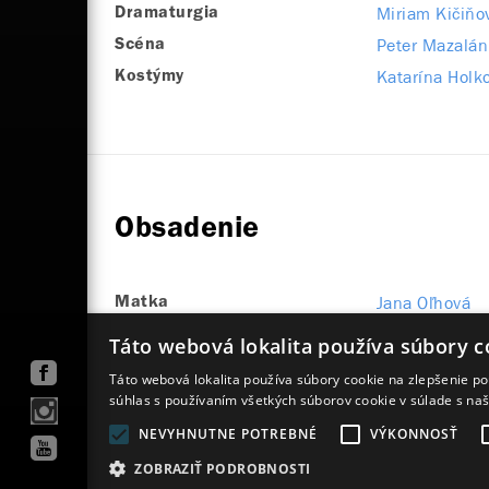
Miriam Kičiňo
Dramaturgia
Peter Mazalán
Scéna
Katarína Holk
Kostýmy
Obsadenie
Jana Oľhová
Matka
František Kov
Otec
Táto webová lokalita používa súbory c
Táto webová lokalita používa súbory cookie na zlepšenie pou
súhlas s používaním všetkých súborov cookie v súlade s na
NEVYHNUTNE POTREBNÉ
VÝKONNOSŤ
Mapa stránok
VOP
Vyhlásenie o prístupnosti
ZOBRAZIŤ PODROBNOSTI