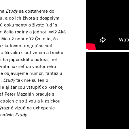
ána
Etudy
sa dostaneme do
u, a do ich života s dospelým
ú dokumenty o živote ľudí s
 čelia rodiny a jednotlivci? Aká
ičia už nebudú? Čo je to, čo
m skutočne fungujúcu sieť
ia človeka s autizmom a trochu
iha japonského autora, tiež
nila nazrieť do vnútorného
nie objavujeme humor, fantáziu,
y.
Etudy
tak nie sú len o
 ale aj šancou vstúpiť do krehkej
af Peter Mazalán pracuje s
epojenie so živou a klasickou
výrazné vizuálne uchopenie
scenácie
Etudy
.