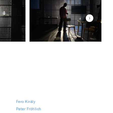
Fero Király
Peter Fröhlich