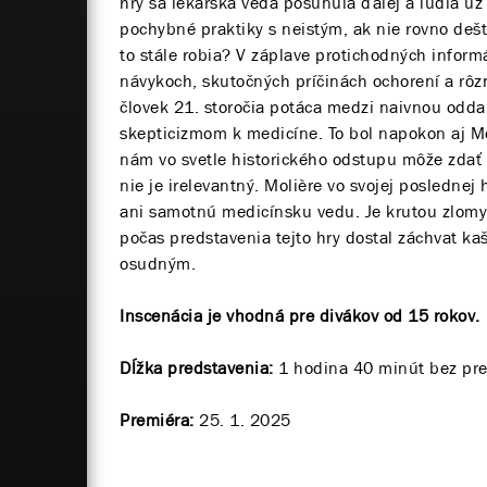
hry sa lekárska veda posunula ďalej a ľudia u
pochybné praktiky s neistým, ak nie rovno deš
to stále robia? V záplave protichodných inform
návykoch, skutočných príčinách ochorení a rô
človek 21. storočia potáca medzi naivnou odd
skepticizmom k medicíne. To bol napokon aj Mol
nám vo svetle historického odstupu môže zdať 
nie je irelevantný. Molière vo svojej poslednej h
ani samotnú medicínsku vedu. Je krutou zlomy
počas predstavenia tejto hry dostal záchvat kaš
osudným.
Inscenácia je vhodná pre divákov od 15 rokov.
Dĺžka predstavenia:
1 hodina 40 minút bez pre
Premiéra:
25. 1. 2025