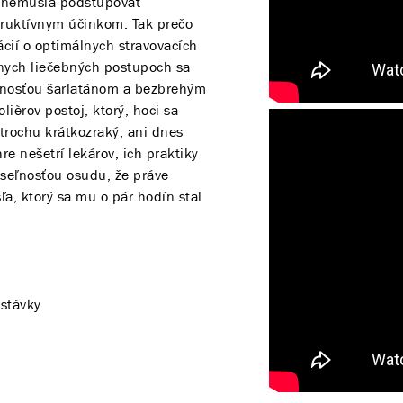
ž nemusia podstupovať
truktívnym účinkom. Tak prečo
ácií o optimálnych stravovacích
znych liečebných postupoch sa
anosťou šarlatánom a bezbrehým
ièrov postoj, ktorý, hoci sa
trochu krátkozraký, ani dnes
re nešetrí lekárov, ich praktiky
seľnosťou osudu, že práve
ľa, ktorý sa mu o pár hodín stal
stávky