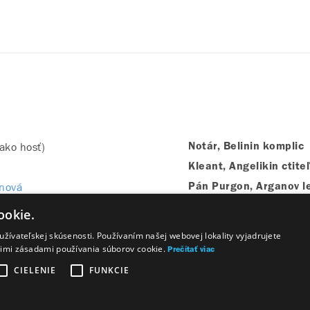
(ako hosť)
Notár, Belinin komplic
Kleant, Angelikin ctite
anová
Pán Purgon, Arganov l
ová
Tomáš Purgon, jeho sy
ookie.
žívateľskej skúsenosti. Používaním našej webovej lokality vyjadrujete
šimi zásadami používania súborov cookie.
Prečítať viac
CIELENIE
FUNKCIE
Majetok štátu
Osobné údaje
Wezeo
Altamira