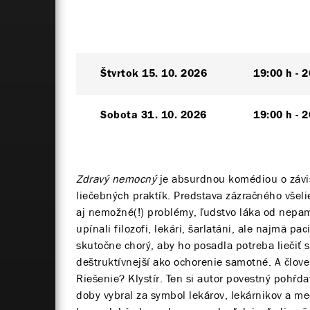
Štvrtok
15. 10. 2026
19:00 h
2
Sobota
31. 10. 2026
19:00 h
2
Zdravý nemocný
je absurdnou komédiou o závi
liečebných praktík. Predstava zázračného všeli
aj nemožné(!) problémy, ľudstvo láka od nepamä
upínali filozofi, lekári, šarlatáni, ale najmä pa
skutočne chorý, aby ho posadla potreba liečiť 
deštruktívnejší ako ochorenie samotné. A človek
Riešenie? Klystír. Ten si autor povestný pohŕd
doby vybral za symbol lekárov, lekárnikov a me