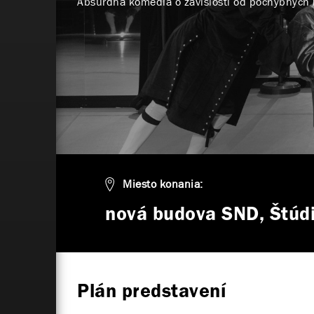
Absurdná komédia o závislosti od pochybných 
Miesto konania:
nová budova SND, Štúd
Plán predstavení