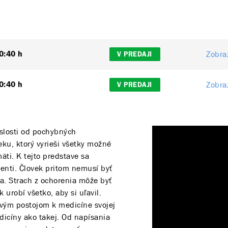
Zobraz
0:40 h
V PREDAJI
Zobraz
0:40 h
V PREDAJI
slosti od pochybných
eku, ktorý vyrieši všetky možné
ti. K tejto predstave sa
cienti. Človek pritom nemusí byť
sa. Strach z ochorenia môže byť
 urobí všetko, aby si uľavil.
avým postojom k medicíne svojej
dicíny ako takej. Od napísania