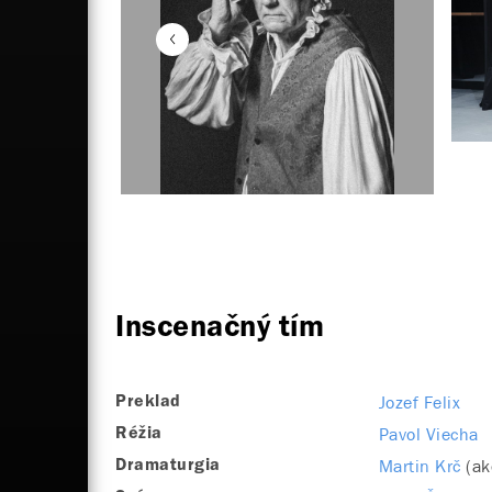
Inscenačný tím
Jozef Felix
Preklad
Pavol Viecha
Réžia
Martin Krč
(ak
Dramaturgia