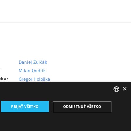
Daniel Žulčák
Milan Ondrík
ľ
Gregor Hološka
ekár
×
Matej Babej
(ako hosť)
n
SLOVAK
PRIJAŤ VŠETKO
ODMIETNUŤ VŠETKO
GERMAN
ENGLISH