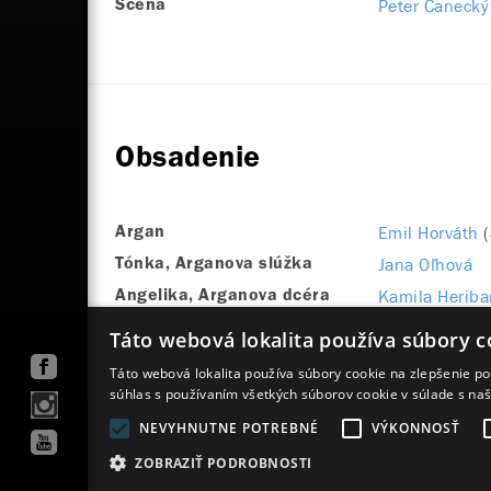
Peter Čanecký
Scéna
Obsadenie
Emil Horváth
Argan
Jana Oľhová
Tónka, Arganova slúžka
Kamila Herib
Angelika, Arganova dcéra
Jana Kovalčik
Belina, Arganova manželka
Táto webová lokalita používa súbory c
Táto webová lokalita používa súbory cookie na zlepšenie pou
súhlas s používaním všetkých súborov cookie v súlade s na
NEVYHNUTNE POTREBNÉ
VÝKONNOSŤ
Mapa stránok
VOP
Vyhlásenie o prístupnosti
ZOBRAZIŤ PODROBNOSTI