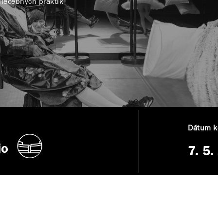
liečebných praktík
Dátum ko
io
7. 5