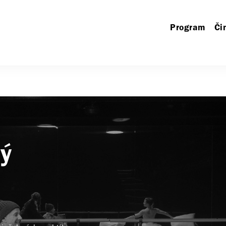
Program
Či
ý