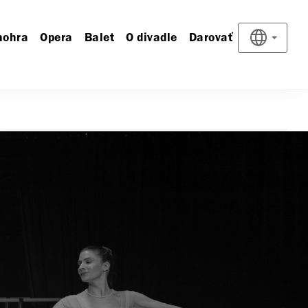
nohra
Opera
Balet
O divadle
Darovať