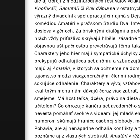
ale aj trofejí z medzinárodných festivalov vďa
Knoflikáři
,
Samotáři
či
Rok ďábla
sa v ostatnýc
výrazný divadelník spolupracujúci najmä s Dej
komédiou Amatéri v pražskom Studiu Dva. Inte
doslova v génoch. Za brisknými dialógmi a prek
hrách vždy príťažlivo skrývajú hlbšie, zásadné
objavnou uštipačnosťou prevetrávajú tému takz
Charaktery jeho hier majú sympatické úchylky 
prekypujú odhaľujúcou sebairóniu a vzbudzujú 
majú aj
Amatéri
, v ktorých sa ocitneme na dom
tajomstvo medzi viacgeneračnými členmi rodiny 
šokujúce odhalenie. Charaktery a vývoj vzťaho
kvalitným menu nám dávajú čoraz viac zabrať, 
smejeme. Má hostiteľka, dcéra, právo na dieťa 
učiteľom? Čo ohrozuje kariéru sebavedomého
nevesta pomáhať svokre s videami jej mladšie
humorom skúmajú hranice osobnej slobody, mor
Pobavia, ale aj nenápadne odhalia konflikty a 
poznáme aj z vlastných stretnutí.
Amatéri
v réž