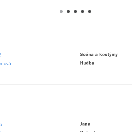
č
Scéna a kostýmy
ámová
Hudba
á
Jana