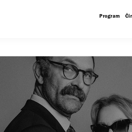
Program
Či