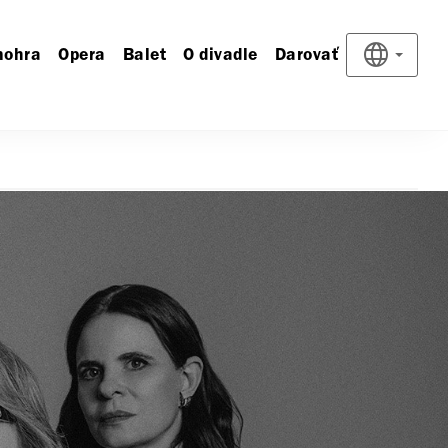
nohra
Opera
Balet
O divadle
Darovať