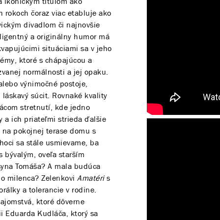
ka ikonickým titulom ako
h rokoch čoraz viac etabluje ako
vickým divadlom či najnovšie
ligentný a originálny humor má
vapujúcimi situáciami sa v jeho
 témy, ktoré s chápajúcou a
vanej normálnosti a jej opaku.
alebo výnimočné postoje,
láskavý súcit. Rovnaké kvality
ácom stretnutí, kde jedno
a ich priateľmi strieda ďalšie
v na pokojnej terase domu s
hoci sa stále usmievame, ba
s bývalým, oveľa starším
 syna Tomáša? A mala budúca
ho milenca? Zelenkovi
Amatéri
s
álky a tolerancie v rodine.
tajomstvá, ktoré dôverne
ii Eduarda Kudláča, ktorý sa