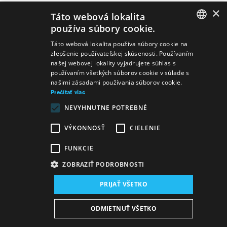
×
Táto webová lokalita
Predstavenia
používa súbory cookie.
SLOVAK
Táto webová lokalita používa súbory cookie na
zlepšenie používateľskej skúsenosti. Používaním
GERMAN
našej webovej lokality vyjadrujete súhlas s
používaním všetkých súborov cookie v súlade s
ENGLISH
našimi zásadami používania súborov cookie.
Hriech
Jozef Gregor Tajovský
Gabriela
Prečítať viac
Preissová
Hriech/Její pastorkyňa
NEVYHNUTNE POTREBNÉ
Její pastorkyňa
Jozef Gregor Tajovský
Gabriela
Preissová
VÝKONNOSŤ
CIELENIE
Hriech/Její pastorkyňa
FUNKCIE
ZOBRAZIŤ PODROBNOSTI
PRIJAŤ VŠETKO
Mapa stránok
VOP
Vyhlásenie o prístupnosti
ODMIETNUŤ VŠETKO
Majetok štátu
Osobné údaje
Wezeo
Altamira