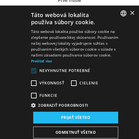
Prvé husle
×
Táto webová lokalita
používa súbory cookie.
SLOVAK
Táto webová lokalita používa súbory cookie na
Predstavenia
zlepšenie používateľskej skúsenosti. Používaním
GERMAN
našej webovej lokality vyjadrujete súhlas s
používaním všetkých súborov cookie v súlade s
ENGLISH
našimi zásadami používania súborov cookie.
Prečítať viac
NEVYHNUTNE POTREBNÉ
Husle
Komorný koncert - SVIRIDOV &
VÝKONNOSŤ
CIELENIE
PUŠKIN: METELICA
Husle
Komorný koncert - BRITTEN &
FUNKCIE
MENDELSSOHN
ZOBRAZIŤ PODROBNOSTI
PRIJAŤ VŠETKO
Mapa stránok
VOP
Vyhlásenie o prístupnosti
ODMIETNUŤ VŠETKO
Majetok štátu
Osobné údaje
Wezeo
Altamira