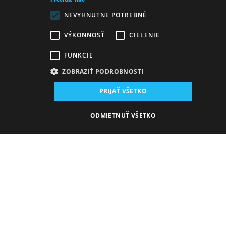
Prečítať viac
NEVYHNUTNE POTREBNÉ
VÝKONNOSŤ
CIELENIE
FUNKCIE
ZOBRAZIŤ PODROBNOSTI
Miesto konania:
PRIJAŤ VŠETKO
nová budova SND, Štúdio
Dátum konania (Repríza):
ODMIETNUŤ VŠETKO
23. 4. 2025
19:00 h
-
20:40 h
Plán predstavení
KÚPIŤ E-BULLETIN
Štvrtok
15. 10. 2026