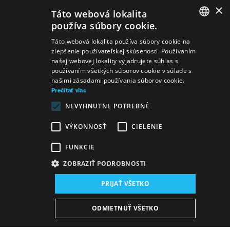
×
Táto webová lokalita
používa súbory cookie.
SLOVAK
Táto webová lokalita používa súbory cookie na
zlepšenie používateľskej skúsenosti. Používaním
GERMAN
našej webovej lokality vyjadrujete súhlas s
používaním všetkých súborov cookie v súlade s
ENGLISH
našimi zásadami používania súborov cookie.
Prečítať viac
NEVYHNUTNE POTREBNÉ
VÝKONNOSŤ
CIELENIE
FUNKCIE
ZOBRAZIŤ PODROBNOSTI
Miesto konania:
PRIJAŤ VŠETKO
nová budova SND, Sála opery a baletu
Dátum konania (Repríza):
ODMIETNUŤ VŠETKO
16. 6. 2026
11:00 h
-
12:10 h