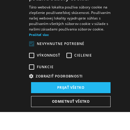
SLOVAK
Táto webová lokalita používa súbory cookie na
zlepšenie používateľskej skúsenosti. Používaním
GERMAN
našej webovej lokality vyjadrujete súhlas s
používaním všetkých súborov cookie v súlade s
ENGLISH
našimi zásadami používania súborov cookie.
Prečítať viac
NEVYHNUTNE POTREBNÉ
VÝKONNOSŤ
CIELENIE
FUNKCIE
ZOBRAZIŤ PODROBNOSTI
Miesto konania:
PRIJAŤ VŠETKO
nová budova SND, Sála opery a baletu
Dátum konania (Repríza):
ODMIETNUŤ VŠETKO
3. 6. 2026
17:00 h
-
19:00 h