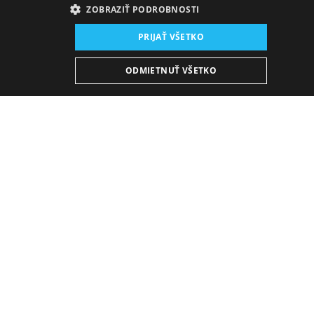
ZOBRAZIŤ PODROBNOSTI
Miesto konania:
PRIJAŤ VŠETKO
nová budova SND, Štúdio
Dátum konania (Derniéra):
ODMIETNUŤ VŠETKO
22. 5. 2026
19:00 h
-
20:30 h
Javisková báseň o krajine, z ktorej sa odchádza. Text
o odlive mozgov a pátraní v štruktúre jeho možných
významov. Ako, pred čím, za čím odchádzame? Ako
vidíme našu krajinu z perspektívy a ako z jej stredu?
Aký je náš koncept domova? Sme Slováci, Slovenky?
Sme nimi viac doma alebo za hranicami? Sme nimi
vôbec? Nezabývali sme sa na tomto mieste, odkiaľ
chceme odísť, až príliš pohodlne? Je koncept našej