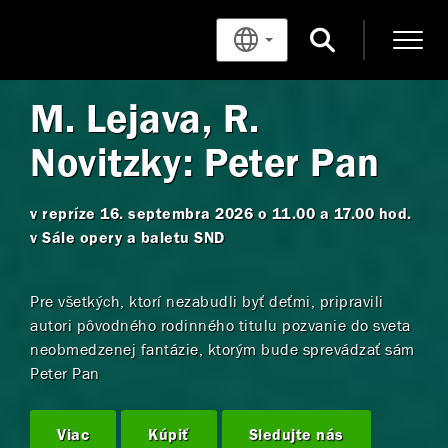
ABONENTKY NA 107.
SEZÓNU
DRŽÍME VÁM MIESTO
Aj v 107. sezóne Slovenského národného divadla vám
chceme prinášať večery plné emócií, silných príbehov
a nezabudnuteľných zážitkov. A práve abonentka je
najjednoduchší spôsob, ako si ich užiť bez starostí
Viac
Video
Sledujte nás